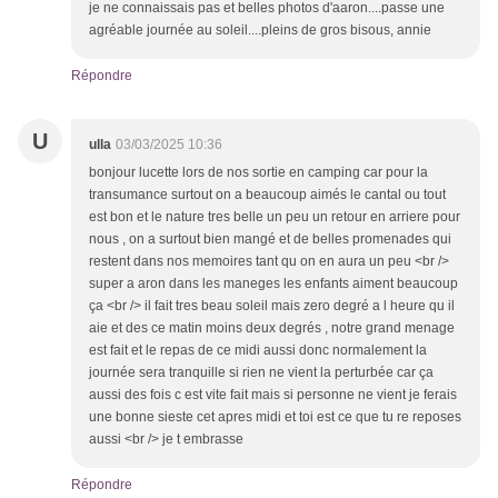
je ne connaissais pas et belles photos d'aaron....passe une
agréable journée au soleil....pleins de gros bisous, annie
Répondre
U
ulla
03/03/2025 10:36
bonjour lucette lors de nos sortie en camping car pour la
transumance surtout on a beaucoup aimés le cantal ou tout
est bon et le nature tres belle un peu un retour en arriere pour
nous , on a surtout bien mangé et de belles promenades qui
restent dans nos memoires tant qu on en aura un peu <br />
super a aron dans les maneges les enfants aiment beaucoup
ça <br /> il fait tres beau soleil mais zero degré a l heure qu il
aie et des ce matin moins deux degrés , notre grand menage
est fait et le repas de ce midi aussi donc normalement la
journée sera tranquille si rien ne vient la perturbée car ça
aussi des fois c est vite fait mais si personne ne vient je ferais
une bonne sieste cet apres midi et toi est ce que tu re reposes
aussi <br /> je t embrasse
Répondre