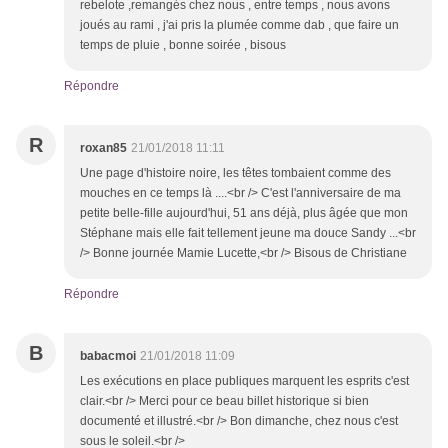
rebelote ,remangés chez nous , entre temps , nous avons
joués au rami , j'ai pris la plumée comme dab , que faire un
temps de pluie , bonne soirée , bisous
Répondre
R
roxan85
21/01/2018 11:11
Une page d'histoire noire, les têtes tombaient comme des
mouches en ce temps là ....<br /> C'est l'anniversaire de ma
petite belle-fille aujourd'hui, 51 ans déjà, plus âgée que mon
Stéphane mais elle fait tellement jeune ma douce Sandy ...<br
/> Bonne journée Mamie Lucette,<br /> Bisous de Christiane
Répondre
B
babacmoi
21/01/2018 11:09
Les exécutions en place publiques marquent les esprits c'est
clair.<br /> Merci pour ce beau billet historique si bien
documenté et illustré.<br /> Bon dimanche, chez nous c'est
sous le soleil.<br />