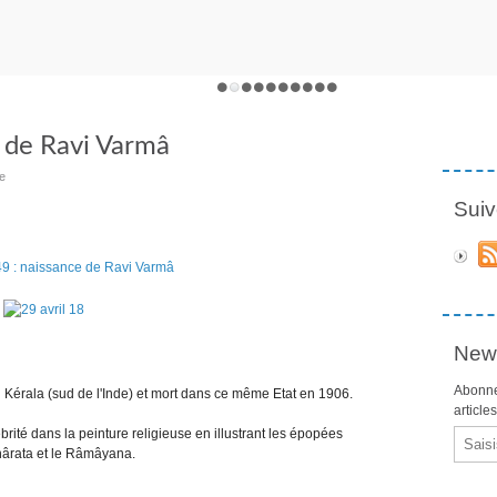
e de Ravi Varmâ
e
Suiv
News
Abonne
u Kérala (sud de l'Inde) et mort dans ce même Etat en 1906.
article
brité dans la peinture religieuse en illustrant les épopées
Email
hârata et le Râmâyana.