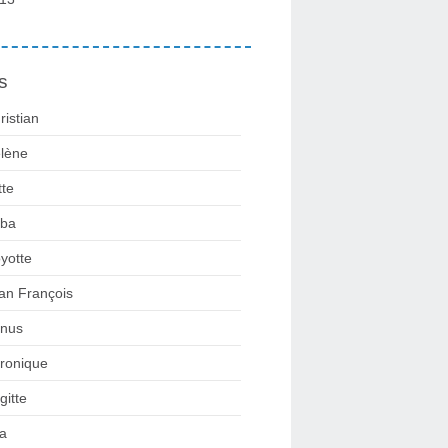
s
ristian
lène
tte
ba
yotte
an François
nus
ronique
gitte
la