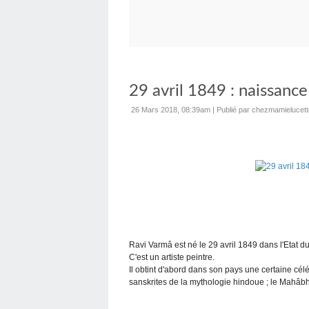
29 avril 1849 : naissanc
26 Mars 2018, 08:39am
|
Publié par chezmamielucett
Ravi Varmâ est né le 29 avril 1849 dans l'Etat d
C'est un artiste peintre.
Il obtint d'abord dans son pays une certaine célé
sanskrites de la mythologie hindoue ; le Mahâb