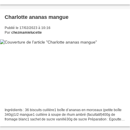
autres principales villes sont Dinan,...
Charlotte ananas mangue
Publié le 17/02/2023 à 10:16
Par
chezmamielucette
Ingrédients : 36 biscuits cuillère1 boîte d’ananas en morceaux (petite boîte
340g)1/2 mangue1 cuillère à soupe de rhum ambré (facultatif)400g de
fromage blanc1 sachet de sucre vanillé30g de sucre Préparation : Egoutter
vos morceaux d’ananas (et conserver...