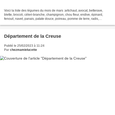
Voici la liste des légumes du mois de mars :artichaut, avocat, betterave,
blette, brocoli, céleri-branche, champignon, chou fleur, endive, épinard,
fenouil, navet, panais, patate douce, poireau, pomme de terre, radis,
rutabaga, salade (batavia, chicorée...
Département de la Creuse
Publié le 25/02/2023 à 11:24
Par
chezmamielucette