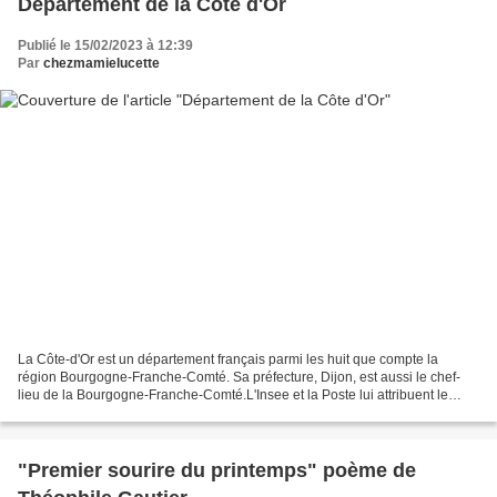
Département de la Côte d'Or
Publié le 15/02/2023 à 12:39
Par
chezmamielucette
La Côte-d'Or est un département français parmi les huit que compte la
région Bourgogne-Franche-Comté. Sa préfecture, Dijon, est aussi le chef-
lieu de la Bourgogne-Franche-Comté.L'Insee et la Poste lui attribuent le
code 21. La Côte-d'Or fait partie de...
"Premier sourire du printemps" poème de