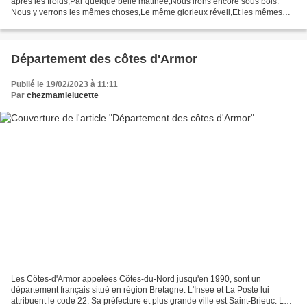
après les froids,Par quelque belle matinée,Nous irons encore sous bois.
Nous y verrons les mêmes choses,Le même glorieux réveil,Et les mêmes
métamorphosesDe tout ce qui vit au soleil....
Département des côtes d'Armor
Publié le 19/02/2023 à 11:11
Par
chezmamielucette
Les Côtes-d'Armor appelées Côtes-du-Nord jusqu'en 1990, sont un
département français situé en région Bretagne. L'Insee et La Poste lui
attribuent le code 22. Sa préfecture et plus grande ville est Saint-Brieuc. Les