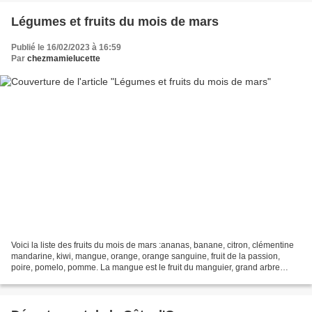
Légumes et fruits du mois de mars
Publié le 16/02/2023 à 16:59
Par
chezmamielucette
Voici la liste des fruits du mois de mars :ananas, banane, citron, clémentine
mandarine, kiwi, mangue, orange, orange sanguine, fruit de la passion,
poire, pomelo, pomme. La mangue est le fruit du manguier, grand arbre
tropical de la famille des Anacardiaceae,...