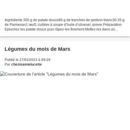
Ingrédients 300 g de patate douce80 g de tranches de jambon blanc30-35 g
de Parmesan1 œuf1 cuillère à soupe d’huile d’olivesel, poivre Préparation
Epluchez les patate douce puis râpez-les finement.Mettez-les dans un
saladier puis ajoutez le jambon coupé...
Légumes du mois de Mars
Publié le 27/02/2023 à 09:29
Par
chezmamielucette