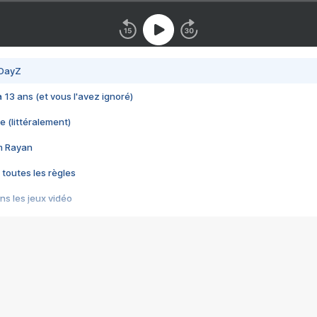
 DayZ
 a 13 ans (et vous l'avez ignoré)
e (littéralement)
im Rayan
 toutes les règles
s les jeux vidéo
us choquant de Rockstar ? - Le scandale BULLY
e plus moche de Steam
du RÊVE tourne au CAUCHEMAR
pendant 8 heures