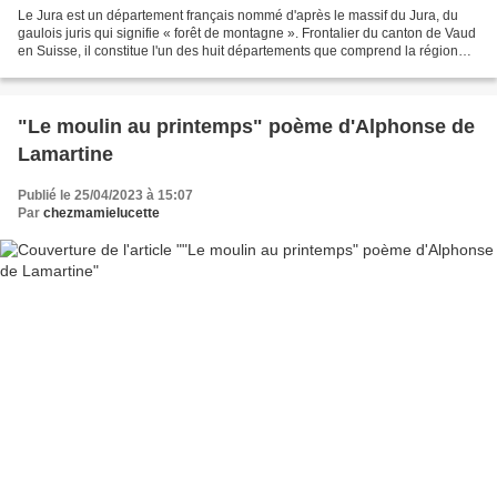
Le Jura est un département français nommé d'après le massif du Jura, du
gaulois juris qui signifie « forêt de montagne ». Frontalier du canton de Vaud
en Suisse, il constitue l'un des huit départements que comprend la région
Bourgogne-Franche-Comté. Il...
"Le moulin au printemps" poème d'Alphonse de
Lamartine
Publié le 25/04/2023 à 15:07
Par
chezmamielucette