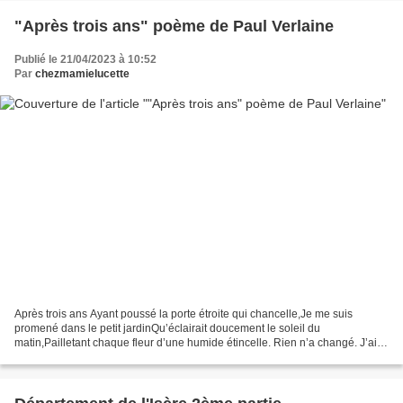
"Après trois ans" poème de Paul Verlaine
Publié le 21/04/2023 à 10:52
Par
chezmamielucette
Après trois ans Ayant poussé la porte étroite qui chancelle,Je me suis
promené dans le petit jardinQu’éclairait doucement le soleil du
matin,Pailletant chaque fleur d’une humide étincelle. Rien n’a changé. J’ai
tout revu : l’humble tonnelleDe vigne folle...