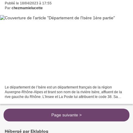
Publié le 18/04/2023 à 17:55
Par
chezmamielucette
Le département de l’Isère est un département français de la région
Auvergne-Rhône-Alpes et tirant son nom de la rivière Isère, affluent de la
rive gauche du Rhône. L'Insee et La Poste lui attribuent le code 38. Sa
préfecture est Grenoble. Au sein de la...
Page suivante >
Hébergé par Eklablog