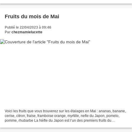
soupe) de lait 15 ml (1 c....
Fruits du mois de Mai
Publié le 22/04/2023 à 09:46
Par
chezmamielucette
Voici les fruits que vous trouverez sur les étalages en Mai : ananas, banane,
cerise, citron, fraise, framboise orange, myrtille, nefle du Japon, pomelo,
pomme, rhubarbe La Nèfle du Japon est l’un des premiers fruits du
printemps, mais sa saison est très...