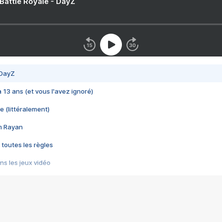
 Battle Royale - DayZ
 DayZ
 a 13 ans (et vous l'avez ignoré)
e (littéralement)
im Rayan
 toutes les règles
s les jeux vidéo
us choquant de Rockstar ? - Le scandale BULLY
e plus moche de Steam
du RÊVE tourne au CAUCHEMAR