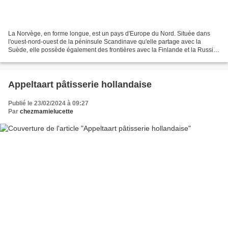
La Norvège, en forme longue, est un pays d'Europe du Nord. Située dans
l'ouest-nord-ouest de la péninsule Scandinave qu'elle partage avec la
Suède, elle possède également des frontières avec la Finlande et la Russie
au nord-est, et est bordée par l'océan...
Appeltaart pâtisserie hollandaise
Publié le 23/02/2024 à 09:27
Par
chezmamielucette