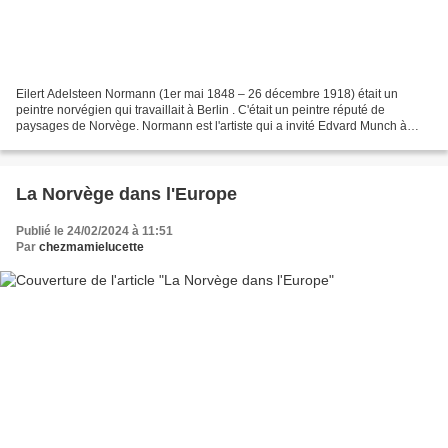
Eilert Adelsteen Normann (1er mai 1848 – 26 décembre 1918) était un
peintre norvégien qui travaillait à Berlin . C'était un peintre réputé de
paysages de Norvège. Normann est l'artiste qui a invité Edvard Munch à
Berlin, où il a peint Le Cri . On attribue...
La Norvège dans l'Europe
Publié le 24/02/2024 à 11:51
Par
chezmamielucette