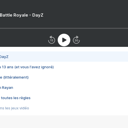
 Battle Royale - DayZ
 DayZ
 a 13 ans (et vous l'avez ignoré)
e (littéralement)
im Rayan
 toutes les règles
s les jeux vidéo
us choquant de Rockstar ? - Le scandale BULLY