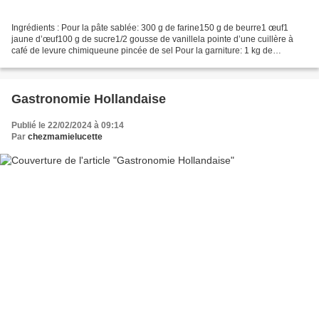
Ingrédients : Pour la pâte sablée: 300 g de farine150 g de beurre1 œuf1
jaune d’œuf100 g de sucre1/2 gousse de vanillela pointe d’une cuillère à
café de levure chimiqueune pincée de sel Pour la garniture: 1 kg de
pommes30 g de pignons de pin60 g de sucre3...
Gastronomie Hollandaise
Publié le 22/02/2024 à 09:14
Par
chezmamielucette