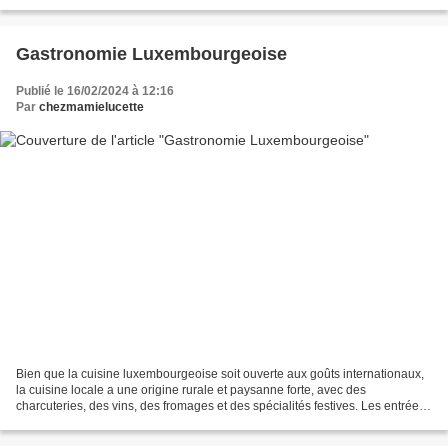
impalpable 4 c-à-s Préparation : Préparez d'abord...
Gastronomie Luxembourgeoise
Publié le 16/02/2024 à 12:16
Par
chezmamielucette
Bien que la cuisine luxembourgeoise soit ouverte aux goûts internationaux,
la cuisine locale a une origine rurale et paysanne forte, avec des
charcuteries, des vins, des fromages et des spécialités festives. Les entrées
Feierstengszalot. Les poissons...