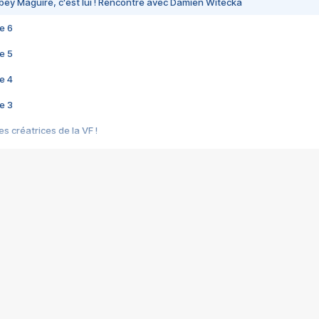
bey Maguire, c'est lui ! Rencontre avec Damien Witecka
e 6
e 5
e 4
e 3
s créatrices de la VF !
e 2
e 1
e Mektoub My Love arrive enfin ! Rencontre avec Shaïn Boumedine et Sal
i : après Toni en famille
elle réalise le bouleversant Dites lui que je l'aime
ais ! Rencontre autour de Vie privée de Rebecca Zlotowski
 de Marguerite, Grave... Rencontre avec Ella Rumpf