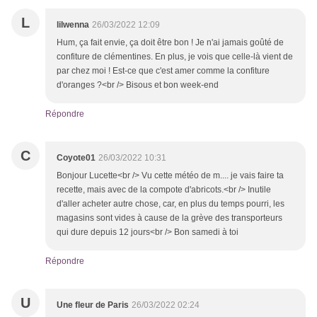
L
lilwenna
26/03/2022 12:09
Hum, ça fait envie, ça doit être bon ! Je n'ai jamais goûté de
confiture de clémentines. En plus, je vois que celle-là vient de
par chez moi ! Est-ce que c'est amer comme la confiture
d'oranges ?<br /> Bisous et bon week-end
Répondre
C
Coyote01
26/03/2022 10:31
Bonjour Lucette<br /> Vu cette météo de m.... je vais faire ta
recette, mais avec de la compote d'abricots.<br /> Inutile
d'aller acheter autre chose, car, en plus du temps pourri, les
magasins sont vides à cause de la grève des transporteurs
qui dure depuis 12 jours<br /> Bon samedi à toi
Répondre
U
Une fleur de Paris
26/03/2022 02:24