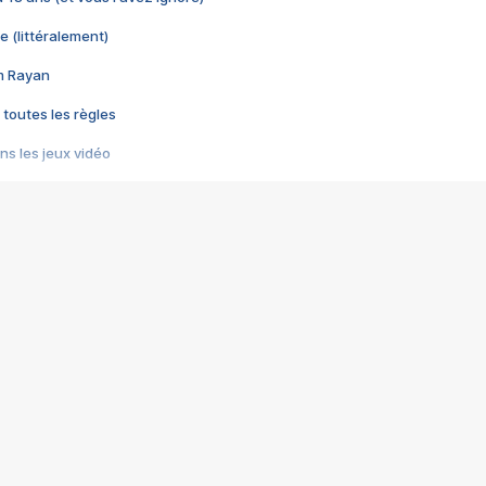
e (littéralement)
im Rayan
 toutes les règles
s les jeux vidéo
us choquant de Rockstar ? - Le scandale BULLY
e plus moche de Steam
du RÊVE tourne au CAUCHEMAR
pendant 8 heures
it… à tort
umiliés par un jeu vidéo
ire - Final Fantasy 8
ti un empire - Age of Empires