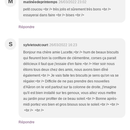
M
matinéedeprintemps
26/03/2022 23:02
petit coucou <br /> très jolis et sûrement très bons <br />
essayerai dans faire <br /> bises <br />
Répondre
S
sylvietoutcourt
26/03/2022 16:23
Bonjour ma chère amie Lucette,<br /> hum de beaux biscuits
qui fleurent bon la confiture de clémentine, corses ça parait
délicieux il faut que j'essaie d'en faire.<br /> Hier soir nous
étions tous deux chez des amis, nous avons bien dîné
également.<br /> Je vais faite tes biscuits je sens qu'on va se
régaler.<br /> Difficile de ne pas prendre des nouvelles
d'Aâron on le voit partout sur ta colonne de droite, j'imagine
qu'il est bien installé sur tes genoux, vous allez vous mettre
au jardin pour profiter de ce beau soleil.<br /> Bonne après-
midi portez vos bien et gros bisous sous le soleil.<br /> <br />
<br /> <br />
Répondre