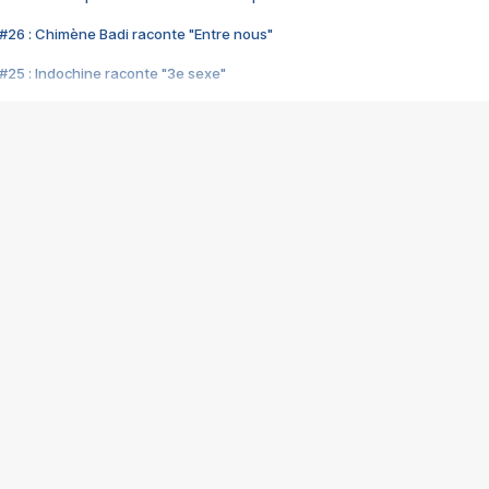
#26 : Chimène Badi raconte "Entre nous"
#25 : Indochine raconte "3e sexe"
#24 : Zaho raconte "C'est chelou"
#23 : Patrick Bruel raconte "Au café des délices"
#22 : Kyo raconte "Le chemin"
#21 : Nolwenn Leroy raconte "Cassé"
#20 : Patrick Hernandez raconte "Born to be alive"
#19 : Lorie raconte "Près de moi"
#18 : Michael Jones raconte "A nos actes manqués" (avec Jean-Jacque
#17 : Khaled raconte "Aïcha"
#16 : Corneille raconte "Parce qu'on vient de loin"
#15 : Indochine raconte "L'aventurier"