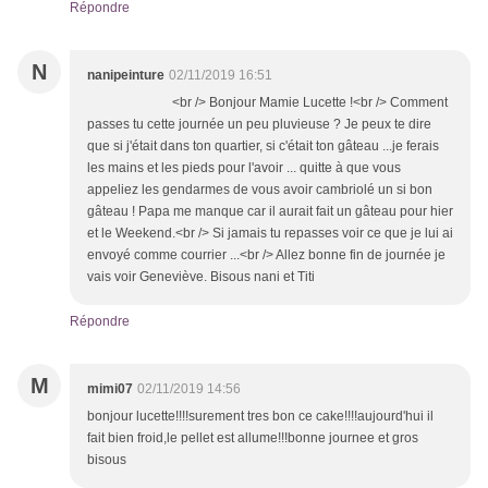
Répondre
N
nanipeinture
02/11/2019 16:51
<br /> Bonjour Mamie Lucette !<br /> Comment
passes tu cette journée un peu pluvieuse ? Je peux te dire
que si j'était dans ton quartier, si c'était ton gâteau ...je ferais
les mains et les pieds pour l'avoir ... quitte à que vous
appeliez les gendarmes de vous avoir cambriolé un si bon
gâteau ! Papa me manque car il aurait fait un gâteau pour hier
et le Weekend.<br /> Si jamais tu repasses voir ce que je lui ai
envoyé comme courrier ...<br /> Allez bonne fin de journée je
vais voir Geneviève. Bisous nani et Titi
Répondre
M
mimi07
02/11/2019 14:56
bonjour lucette!!!!surement tres bon ce cake!!!!aujourd'hui il
fait bien froid,le pellet est allume!!!bonne journee et gros
bisous