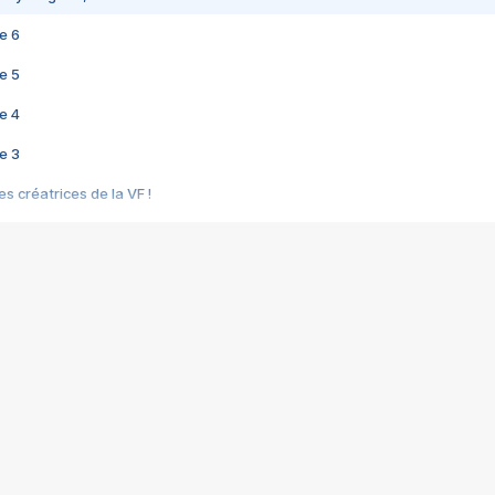
e 6
e 5
e 4
e 3
s créatrices de la VF !
e 2
e 1
e Mektoub My Love arrive enfin ! Rencontre avec Shaïn Boumedine et Sal
i : après Toni en famille
elle réalise le bouleversant Dites lui que je l'aime
ais ! Rencontre autour de Vie privée de Rebecca Zlotowski
 de Marguerite, Grave... Rencontre avec Ella Rumpf