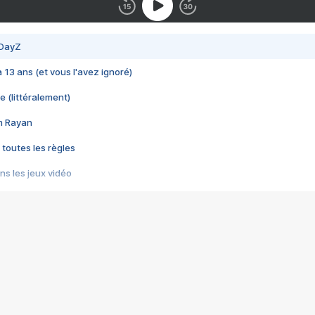
 DayZ
 a 13 ans (et vous l'avez ignoré)
e (littéralement)
im Rayan
 toutes les règles
s les jeux vidéo
us choquant de Rockstar ? - Le scandale BULLY
e plus moche de Steam
du RÊVE tourne au CAUCHEMAR
pendant 8 heures
it… à tort