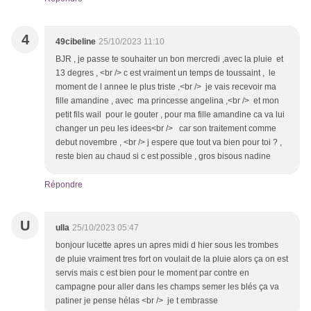
4
49cibeline
25/10/2023 11:10
BJR , je passe te souhaiter un bon mercredi ,avec la pluie et
13 degres , <br /> c est vraiment un temps de toussaint , le
moment de l annee le plus triste ,<br /> je vais recevoir ma
fille amandine , avec ma princesse angelina ,<br /> et mon
petit fils wail pour le gouter , pour ma fille amandine ca va lui
changer un peu les idees<br /> car son traitement comme
debut novembre , <br /> j espere que tout va bien pour toi ? ,
reste bien au chaud si c est possible , gros bisous nadine
Répondre
U
ulla
25/10/2023 05:47
bonjour lucette apres un apres midi d hier sous les trombes
de pluie vraiment tres fort on voulait de la pluie alors ça on est
servis mais c est bien pour le moment par contre en
campagne pour aller dans les champs semer les blés ça va
patiner je pense hélas <br /> je t embrasse