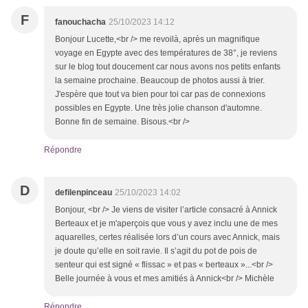
F
fanouchacha
25/10/2023 14:12
Bonjour Lucette,<br /> me revoilà, après un magnifique
voyage en Egypte avec des températures de 38°, je reviens
sur le blog tout doucement car nous avons nos petits enfants
la semaine prochaine. Beaucoup de photos aussi à trier.
J'espère que tout va bien pour toi car pas de connexions
possibles en Egypte. Une très jolie chanson d'automne.
Bonne fin de semaine. Bisous.<br />
Répondre
D
defilenpinceau
25/10/2023 14:02
Bonjour, <br /> Je viens de visiter l’article consacré à Annick
Berteaux et je m'aperçois que vous y avez inclu une de mes
aquarelles, certes réalisée lors d’un cours avec Annick, mais
je doute qu’elle en soit ravie. Il s’agit du pot de pois de
senteur qui est signé « flissac » et pas « berteaux »...<br />
Belle journée à vous et mes amitiés à Annick<br /> Michèle
Répondre