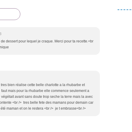
3
 de dessert pour lequel je craque. Merci pour ta recette.<br
onique
tres bien réalise cette belle charlotte a la rhubarbe et
qu il faut mais pour la rhubarbe elle commence seulement a
e végétait avant sans doute trop seche la terre mais la avec
en contente <br /> tres belle fete des mamans pour demain car
été maman et on le restera <br /> je t embrasse<br />