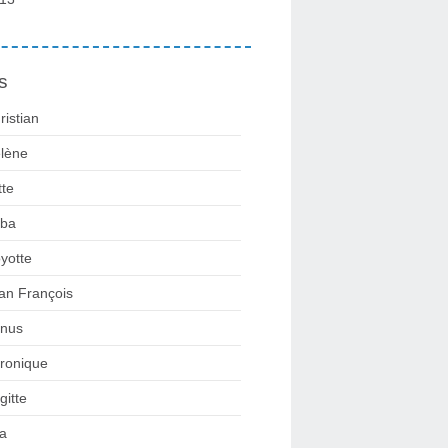
s
ristian
lène
tte
ba
yotte
an François
nus
ronique
gitte
la