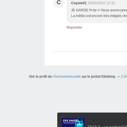
C
Coyote01
28/05/2022 10:32
JE GARDE !!!<br /> Nous avons presqu
La météo est encore très mitigée ch
Répondre
Voir le profil de
chezmamielucette
sur le portail Eklablog
Cré
FACE A - un podcast 