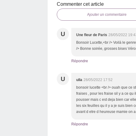
Commenter cet article
Ajouter un commentaire
U
Une fleur de Paris
28/05/2022 19:4
Bonsoir Lucette,<br /> Voilà le genre
/> Bonne soirée, grosses bises Vér
Répondre
U
ulla
28/05/2022 17:52
bonsoir lucette <br /> ouah que ce st 
fraises , pour les fraise sil y a ce 
pousser mais c est deja bien car ell
les six feuilles qu il y a je suis bi
avant d etre d heureuse mamie on a 
Répondre