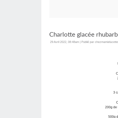
Charlotte glacée rhubarbe
29 Avril 2022, 08:48am
|
Publié par chezmamielucette
C
3 c
C
200g de 
500g d