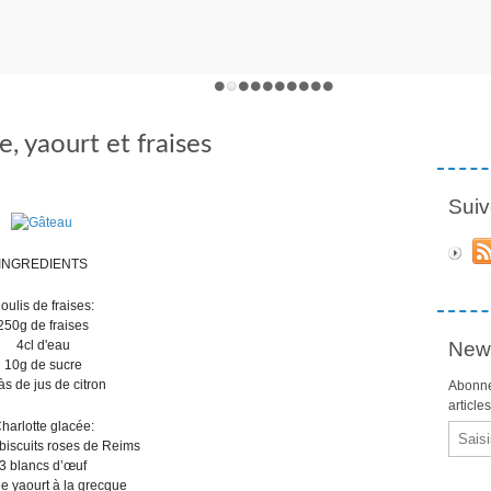
, yaourt et fraises
Suiv
INGREDIENTS
oulis de fraises:
250g de fraises
4cl d'eau
News
10g de sucre
às de jus de citron
Abonne
article
harlotte glacée:
Email
biscuits roses de Reims
3 blancs d’œuf
e yaourt à la grecque