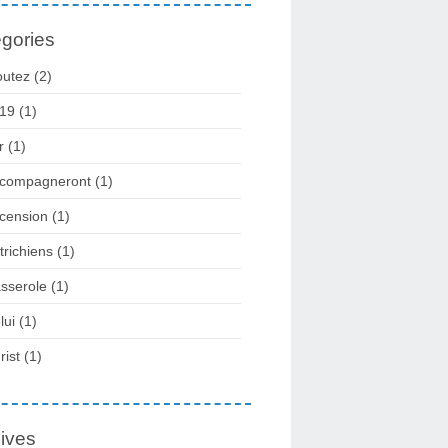
gories
outez
(2)
19
(1)
r
(1)
compagneront
(1)
cension
(1)
trichiens
(1)
sserole
(1)
lui
(1)
rist
(1)
ives