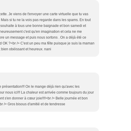
viens de t'envoyer une carte virtuelle que tu vas
Mais si tu ne la vois pas regarde dans les spams. En tout
us souhaite à tous une bonne baignade et bon samedi et
eureusement c'est qu'en imagination et cela ne me
core un message et puis nous sortons . On a déjà été ce
ud OK ?<br /> C'est un peu ma fête puisque je suis la maman
etit bien obéissant et heureux. nani
e présentation!!! On le mange déjà rien qu'avec les
our nous ici!!! La chaleur est arrivée comme toujours du jour
ont s'en donner à cœur joie!!!!<br /> Belle journée et bon
br /> Gros bisous d'amitié et de tendresse