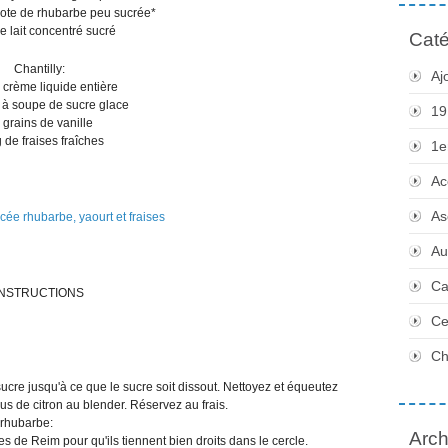
te de rhubarbe peu sucrée*
e lait concentré sucré
Caté
Chantilly:
Aj
 crème liquide entière
e à soupe de sucre glace
19
 grains de vanille
 de fraises fraîches
1e
Ac
As
Au
Ca
INSTRUCTIONS
Ce
Ch
 sucre jusqu'à ce que le sucre soit dissout. Nettoyez et équeutez
 jus de citron au blender. Réservez au frais.
-rhubarbe:
Arch
 de Reim pour qu'ils tiennent bien droits dans le cercle.