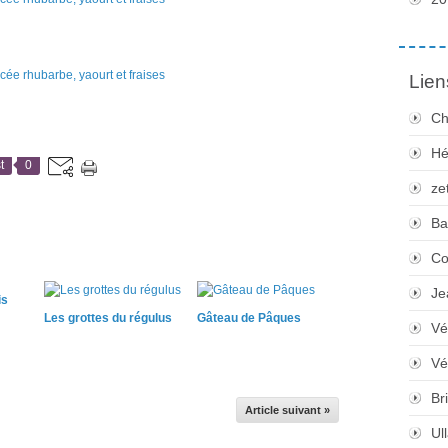
Lien
Ch
Hé
t
0
ze
Ba
Co
Je
is
Les grottes du régulus
Gâteau de Pâques
Vé
Vé
Bri
Article suivant »
Ul