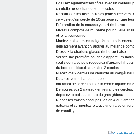
Egalisez également les côtés avec un couteau pour
charlotte ne s'échappe sur les côtés.
Répartissez les biscuits roses (côté sucre vers l'
service et d'un cercle de 10cm posé sur une feui
Préparation de la mousse yaourt-rhubarbe:
Mixez la compote de rhubarbe pour qu'elle ait u
et le lait concentré.
Montez les blancs en neige fermes mais encore 
délicatement avant d'y ajouter au mélange compot
Dressez la charlotte glacée rhubarbe fraise :
Versez une première couche d'appareil rhubarbe
coulis de fraise puis recouvrez d'appareil rhuba
du bord des biscuits dans les 2 cercles.
Placez vos 2 cercles de charlotte au congélate
Décorez votre charlotte glacée:
mn avant de servir, montez la crème liquide en ch
Démoulez vos 2 gâteaux en retirant les cercles. 
déposez le petit au centre du gros gâteau.
Rincez les fraises et coupez-les en 4 ou 5 tranc
gâteaux et surmontez le tout d'une fraise enti
de chantilly.