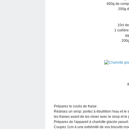
400g de compo
200g d
10cl de
1 cuillèr
qq
200g
Préparez le coulis de fraise:
Réalisez un sirop: portez à ébullition l'eau et le
les fraises avant de les mixer avec le sirop et le
Préparez de l'appareil à charlotte glacée yaourt
Coupez 1cm à une extrémité de vos biscuits roses