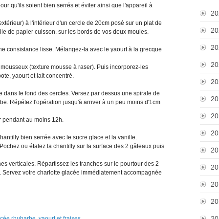
 qu'ils soient bien serrés et éviter ainsi que l'appareil à
20
extérieur) à l'intérieur d'un cercle de 20cm posé sur un plat de
20
lle de papier cuisson. sur les bords de vos deux moules.
20
ne consistance lisse. Mélangez-la avec le yaourt à la grecque
20
mousseux (texture mousse à raser). Puis incorporez-les
e, yaourt et lait concentré.
20
 dans le fond des cercles. Versez par dessus une spirale de
20
rbe. Répétez l'opération jusqu'à arriver à un peu moins d'1cm
20
ur pendant au moins 12h.
20
antilly bien serrée avec le sucre glace et la vanille.
Pochez ou étalez la chantilly sur la surface des 2 gâteaux puis
20
hes verticales. Répartissez les tranches sur le pourtour des 2
20
ère. Servez votre charlotte glacée immédiatement accompagnée
20
20
20