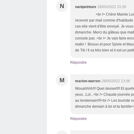
N
nanipeinture
28/05/2022 15:30
<br /> Chère Mamie Lucette. Je 
recevoir par mail comme d'habitude. 
cas elle vient d'être envoyé. Je vo
dimanche. Merci du gâteau que malh
console pas .<br /> Je vais faire en
matin ! Bisous et pour Sylvie et Ma
de Titi ! Il va très bien et il est un p
Répondre
M
marion-warren
28/05/2022 13:06
Wouahhhh!!! Quel dessert!!! Et quell
yeux...Lol...<br /> Chaude journée p
au lendemain!!!!<br /> Les touriste v
dimanche demain à toi et ta famille<
Répondre