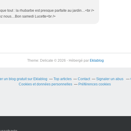
e tout : la rhubarbe est presque parfaite au jardin....<br />
ez nous....Bon samedi Lucette<br />
Theme: Delicate © 2026 - Hébergé par
Eklablog
er un blog gratuit sur Eklablog
Top articles
Contact
Signaler un abus
Cookies et données personnelles
Préférences cookies
Purecharts