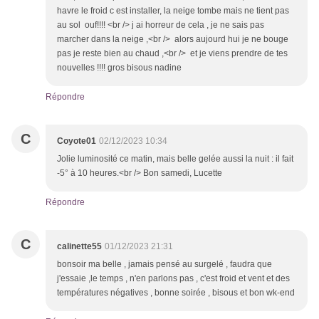
havre le froid c est installer, la neige tombe mais ne tient pas
au sol ouf!!!! <br /> j ai horreur de cela , je ne sais pas
marcher dans la neige ,<br /> alors aujourd hui je ne bouge
pas je reste bien au chaud ,<br /> et je viens prendre de tes
nouvelles !!!! gros bisous nadine
Répondre
C
Coyote01
02/12/2023 10:34
Jolie luminosité ce matin, mais belle gelée aussi la nuit : il fait
-5° à 10 heures.<br /> Bon samedi, Lucette
Répondre
C
calinette55
01/12/2023 21:31
bonsoir ma belle , jamais pensé au surgelé , faudra que
j'essaie ,le temps , n'en parlons pas , c'est froid et vent et des
températures négatives , bonne soirée , bisous et bon wk-end