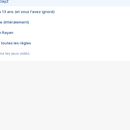
 DayZ
 a 13 ans (et vous l'avez ignoré)
e (littéralement)
im Rayan
 toutes les règles
s les jeux vidéo
us choquant de Rockstar ? - Le scandale BULLY
e plus moche de Steam
du RÊVE tourne au CAUCHEMAR
pendant 8 heures
it… à tort
umiliés par un jeu vidéo
ire - Final Fantasy 8