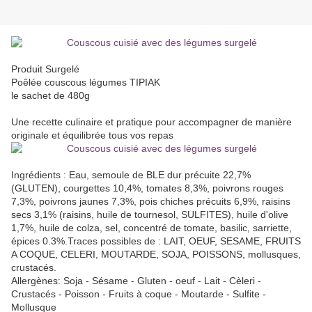
Produit Surgelé
Poêlée couscous légumes TIPIAK
le sachet de 480g
Une recette culinaire et pratique pour accompagner de manière
originale et équilibrée tous vos repas
Ingrédients : Eau, semoule de BLE dur précuite 22,7%
(GLUTEN), courgettes 10,4%, tomates 8,3%, poivrons rouges
7,3%, poivrons jaunes 7,3%, pois chiches précuits 6,9%, raisins
secs 3,1% (raisins, huile de tournesol, SULFITES), huile d'olive
1,7%, huile de colza, sel, concentré de tomate, basilic, sarriette,
épices 0.3%.Traces possibles de : LAIT, OEUF, SESAME, FRUITS
A COQUE, CELERI, MOUTARDE, SOJA, POISSONS, mollusques,
crustacés.
Allergènes: Soja - Sésame - Gluten - oeuf - Lait - Cèleri -
Crustacés - Poisson - Fruits à coque - Moutarde - Sulfite -
Mollusque