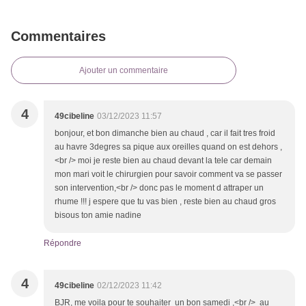
Commentaires
Ajouter un commentaire
4
49cibeline
03/12/2023 11:57
bonjour, et bon dimanche bien au chaud , car il fait tres froid
au havre 3degres sa pique aux oreilles quand on est dehors ,
<br /> moi je reste bien au chaud devant la tele car demain
mon mari voit le chirurgien pour savoir comment va se passer
son intervention,<br /> donc pas le moment d attraper un
rhume !!! j espere que tu vas bien , reste bien au chaud gros
bisous ton amie nadine
Répondre
4
49cibeline
02/12/2023 11:42
BJR, me voila pour te souhaiter un bon samedi ,<br /> au