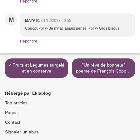
Répondre
M
MAYA61
01/12/2023 20:55
Coucou<br /> Je n'y ai jamais pensé !<br /> Gros bisous
Répondre
< Fruits et Légumes surgelé
"Un rêve de bonheur"
et en conserve
poème de François Coppée
>
Hébergé par Eklablog
Top articles
Pages
Contact
Signaler un abus