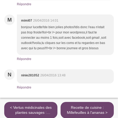
Répondre
M
mimi07
26/04/2016 14:01
bonjour lucette!!de bien jolies photos!!dis donc l'eau n'etait
pas trop froide!!lol<br /> pour mon wordpress,il faut te
connecter au moins 1 fois,soit avec facebook,soit gmail ,soit
outlook!!!voila,tu cliques sur les coms et tu regardes en bas
avec qui tu peus!!!!<br /> bonne journee et gros bisous
Répondre
N
ninie281052
26/04/2016 13:48
Répondre
< Vertus médicinales des
Recette de cuisine :
plantes sauvages :
Millefeuilles à l'ananas >
Grassette