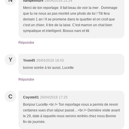
nanipeinture
26/04/2016 23:24
Merci de ton reportage. Il fait beau de voir la mer . Dommage
que tu ne nous as pas montré une photo de toi ! Titi fera
demain 1 an ! Il se promene dans le quartier et on croit que
c'est un chien. Il tire de la laise. C'est marron un chat bien
sympatique et intelligent. Bisous nani et titi
Répondre
Y
Yvon45
26/04/2016 18:43
bonne soirée à toi aussi, Lucette
Répondre
C
Coyote01
26/04/2016 17:25
Bonjour Lucette.<br /> Ton reportage nous a permis de revoir
certaines vues d'un séjour passé....<br /> Dernière visite avant
le 29, date à laquelle nous serons rentrés chez nous.Bonne
fin de journée.