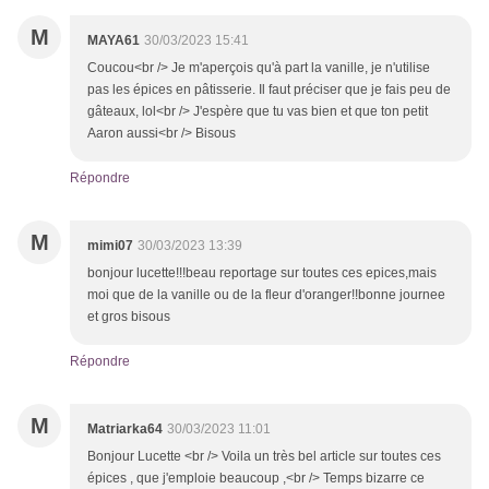
M
MAYA61
30/03/2023 15:41
Coucou<br /> Je m'aperçois qu'à part la vanille, je n'utilise
pas les épices en pâtisserie. Il faut préciser que je fais peu de
gâteaux, lol<br /> J'espère que tu vas bien et que ton petit
Aaron aussi<br /> Bisous
Répondre
M
mimi07
30/03/2023 13:39
bonjour lucette!!!beau reportage sur toutes ces epices,mais
moi que de la vanille ou de la fleur d'oranger!!bonne journee
et gros bisous
Répondre
M
Matriarka64
30/03/2023 11:01
Bonjour Lucette <br /> Voila un très bel article sur toutes ces
épices , que j'emploie beaucoup ,<br /> Temps bizarre ce