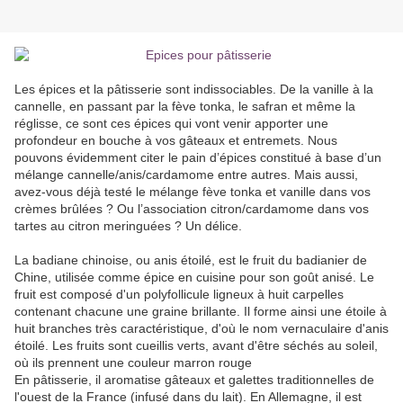
Les épices et la pâtisserie sont indissociables. De la vanille à la
cannelle, en passant par la fève tonka, le safran et même la
réglisse, ce sont ces épices qui vont venir apporter une
profondeur en bouche à vos gâteaux et entremets. Nous
pouvons évidemment citer le pain d’épices constitué à base d’un
mélange cannelle/anis/cardamome entre autres. Mais aussi,
avez-vous déjà testé le mélange fève tonka et vanille dans vos
crèmes brûlées ? Ou l’association citron/cardamome dans vos
tartes au citron meringuées ? Un délice.
La badiane chinoise, ou anis étoilé, est le fruit du badianier de
Chine, utilisée comme épice en cuisine pour son goût anisé. Le
fruit est composé d'un polyfollicule ligneux à huit carpelles
contenant chacune une graine brillante. Il forme ainsi une étoile à
huit branches très caractéristique, d'où le nom vernaculaire d'anis
étoilé. Les fruits sont cueillis verts, avant d'être séchés au soleil,
où ils prennent une couleur marron rouge
En pâtisserie, il aromatise gâteaux et galettes traditionnelles de
l'ouest de la France (infusé dans du lait). En Allemagne, il est