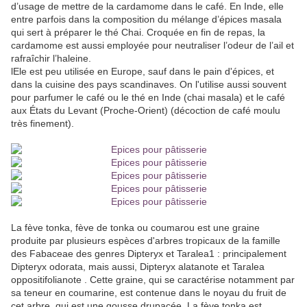
d’usage de mettre de la cardamome dans le café. En Inde, elle
entre parfois dans la composition du mélange d’épices masala
qui sert à préparer le thé Chai. Croquée en fin de repas, la
cardamome est aussi employée pour neutraliser l’odeur de l’ail et
rafraîchir l’haleine.
lEle est peu utilisée en Europe, sauf dans le pain d'épices, et
dans la cuisine des pays scandinaves. On l'utilise aussi souvent
pour parfumer le café ou le thé en Inde (chai masala) et le café
aux États du Levant (Proche-Orient) (décoction de café moulu
très finement).
La fève tonka, fève de tonka ou coumarou est une graine
produite par plusieurs espèces d'arbres tropicaux de la famille
des Fabaceae des genres Dipteryx et Taralea1 : principalement
Dipteryx odorata, mais aussi, Dipteryx alatanote et Taralea
oppositifolianote . Cette graine, qui se caractérise notamment par
sa teneur en coumarine, est contenue dans le noyau du fruit de
cet arbre, qui est une gousse drupacée. La fève tonka est