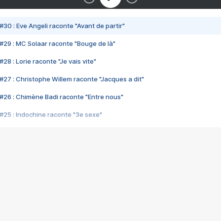
#30 : Eve Angeli raconte "Avant de partir"
#29 : MC Solaar raconte "Bouge de là"
28 : Lorie raconte "Je vais vite"
#27 : Christophe Willem raconte "Jacques a dit"
#26 : Chimène Badi raconte "Entre nous"
#25 : Indochine raconte "3e sexe"
#24 : Zaho raconte "C'est chelou"
#23 : Patrick Bruel raconte "Au café des délices"
#22 : Kyo raconte "Le chemin"
#21 : Nolwenn Leroy raconte "Cassé"
#20 : Patrick Hernandez raconte "Born to be alive"