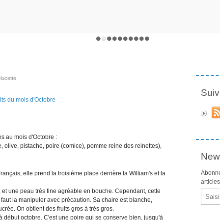
lucette
Suiv
ges au mois d'Octobre :
, olive, pistache, poire (comice), pomme reine des reinettes),
News
Abonne
çais, elle prend la troisième place derrière la William's et la
article
e, et une peau très fine agréable en bouche. Cependant, cette
Email
 il faut la manipuler avec précaution. Sa chaire est blanche,
rée. On obtient des fruits gros à très gros.
 début octobre. C'est une poire qui se conserve bien, jusqu'à