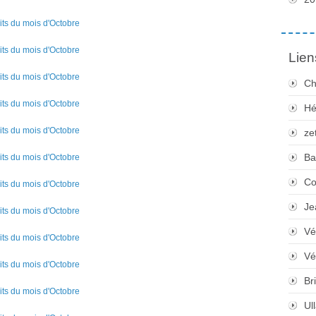
Lien
Ch
Hé
ze
Ba
Co
Je
Vé
Vé
Bri
Ul