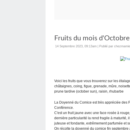
Fruits du mois d'Octobre
14 Septembre 2023, 09:13am
|
Publié par chezmamie
Voici les fruits que vous trouverez sur les étala
châtaignes, coing, figue, grenade, mûre, noisette
prune tardive (october sun), raisin, rhubarbe
La Doyenné du Comice est très appréciée des Fran
Conférence.
C'est un fruit jaune avec une face rosée à roug
dernière particularité la rend fragile à maturité,
juteuse et fondante, extrêmement parfumée et suc
On récolte la doyenné du comice fin septembre à