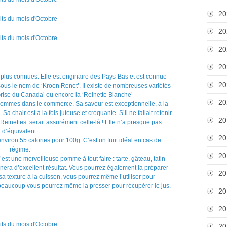
20
20
20
20
 plus connues. Elle est originaire des Pays-Bas et est connue
20
e sous le nom de ‘Kroon Renet’. Il existe de nombreuses variétés
Grise du Canada’ ou encore la ‘Reinette Blanche’
20
pommes dans le commerce. Sa saveur est exceptionnelle, à la
Sa chair est à la fois juteuse et croquante. S’il ne fallait retenir
20
einettes’ serait assurément celle-là ! Elle n’a presque pas
d’équivalent.
20
iron 55 calories pour 100g. C’est un fruit idéal en cas de
régime.
20
c’est une merveilleuse pomme à tout faire : tarte, gâteau, tatin
 donnera d’excellent résultat. Vous pourrez également la préparer
20
a texture à la cuisson, vous pourrez même l’utiliser pour
beaucoup vous pourrez même la presser pour récupérer le jus.
20
20
20