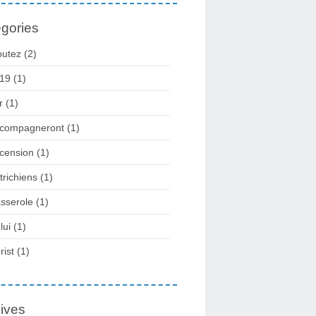
gories
outez
(2)
19
(1)
r
(1)
compagneront
(1)
cension
(1)
trichiens
(1)
sserole
(1)
lui
(1)
rist
(1)
ives