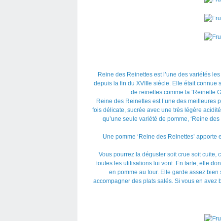
Reine des Reinettes est l’une des variétés les
depuis la fin du XVIIIe siècle. Elle était connu
de reinettes comme la ‘Reinette 
Reine des Reinettes est l’une des meilleures 
fois délicate, sucrée avec une très légère acidité. 
qu’une seule variété de pomme, ‘Reine des R
Une pomme ‘Reine des Reinettes’ apporte env
Vous pourrez la déguster soit crue soit cuite, 
toutes les utilisations lui vont. En tarte, elle
en pomme au four. Elle garde assez bien s
accompagner des plats salés. Si vous en avez 