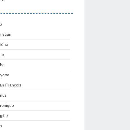
s
ristian
lène
tte
ba
yotte
an François
nus
ronique
gitte
la