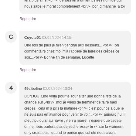
fera plus ainsi <br /> dehors on a un temps tres humide qui
nous sape le moral completement <br /> bon dimanche a toi
Répondre
C
Coyote01
03/02/2024 14:15
Une fois de plus je m'en tiendrai aux desserts... <br /> Ton
commentaire chez moi m'a rappelé de faire des crêpes ce
soir....<br /> Bonne fin de semaine, Lucette
Répondre
4
49cibeline
02/02/2024 13:34
BONJOUR,me voila pour te souhaiter une bonne fete de la
chandeleur ,<br /> moi je viens de terminer de faire mes
crepes , cela m a pris la matinee<br /> c est pour cela que je
ne suis pas en avance pour venir te voir , <br /> aujourd hui il
pleut toujours au havre , y en a marre , j espere que cet ete
on ne nous parlera pas de secheresse<br /> car la vraiment
on y croira pas , quand je pense que cet ete nous avons