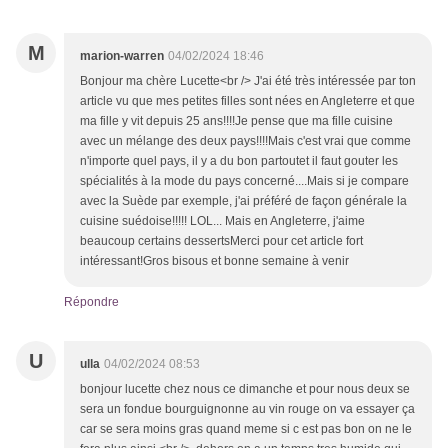
M
marion-warren
04/02/2024 18:46
Bonjour ma chère Lucette<br /> J'ai été très intéressée par ton
article vu que mes petites filles sont nées en Angleterre et que
ma fille y vit depuis 25 ans!!!!Je pense que ma fille cuisine
avec un mélange des deux pays!!!!Mais c'est vrai que comme
n'importe quel pays, il y a du bon partoutet il faut gouter les
spécialités à la mode du pays concerné....Mais si je compare
avec la Suède par exemple, j'ai préféré de façon générale la
cuisine suédoise!!!!! LOL... Mais en Angleterre, j'aime
beaucoup certains dessertsMerci pour cet article fort
intéressant!Gros bisous et bonne semaine à venir
Répondre
U
ulla
04/02/2024 08:53
bonjour lucette chez nous ce dimanche et pour nous deux se
sera un fondue bourguignonne au vin rouge on va essayer ça
car se sera moins gras quand meme si c est pas bon on ne le