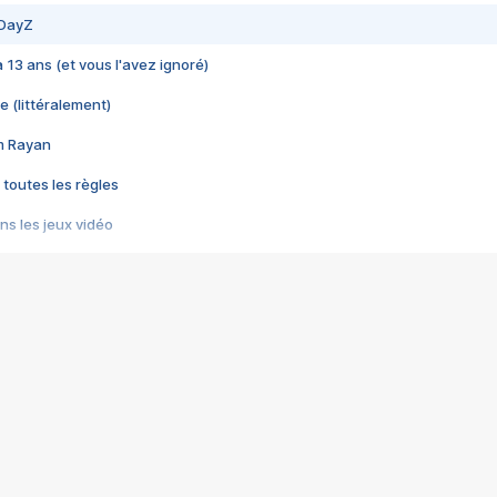
 DayZ
 a 13 ans (et vous l'avez ignoré)
e (littéralement)
im Rayan
 toutes les règles
s les jeux vidéo
us choquant de Rockstar ? - Le scandale BULLY
e plus moche de Steam
du RÊVE tourne au CAUCHEMAR
pendant 8 heures
it… à tort
umiliés par un jeu vidéo