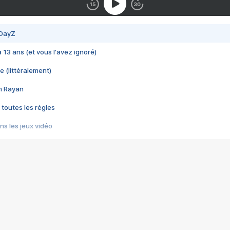
 DayZ
 a 13 ans (et vous l'avez ignoré)
e (littéralement)
im Rayan
 toutes les règles
s les jeux vidéo
us choquant de Rockstar ? - Le scandale BULLY
e plus moche de Steam
du RÊVE tourne au CAUCHEMAR
pendant 8 heures
it… à tort