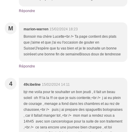
Répondre
M
marion-warren
15/02/2024 18:23
Bonsoir ma chère Lucette<br /> Ta page contient des plats
que j'aime et que j'ai eu l'occasion de gouter en
Suisse!J'espère que tu vas bien et je te souhaite un bonne
soiréeet une bonne fin de semaineBisous doux de tendresse
Répondre
4
49cibeline
15/02/2024 14:11
bjr me voila pour te souhaiter un bon jeudi , il fait un beau
soleil oh !!! la la !!! ce que je suis contente,<br /> j ai eu plein
de courage , menage a fond dans les chambres et au rez de
chaussee,<br /> puis j ai prepare des spaguettis bolognaises
, car il fallait manger tot ,<br /> mon mari a rendez vous a
14h45 avec son cancerologue pour la suite de son traitement
,<br /> ce sera encore une journee bien chargee , et toi