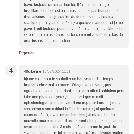
havre toujours un temps humide il fait meme un leger
brouillard ,<br /> c est un temps qui n est pas bon pour les
rhumatismes , moi je souffre de douleurs ou j ai eu ma
sciatique para lysante<br /> il y a quelques annees , et je me
gave d antidouleurs pour pouvoir faire ce que j ai a faire ,<br
/> enfin on a plus 20ans , et toi comment vas tu? je te fais de
gros bisous ton amie nadine
Répondre
4
49cibeline
16/02/2024 11:11
bjr me voila pour te souhaiter un bon vendredi , temps
brumeux chez moi au havre 10degres et du vent , pas
agreable de sortir et pourtant je dois repartir a l ophtalmo pour
faire une photo des yeux , et oui c est que m a dit l
ophtalmologue, peut etre veut il me regarder tous les jours a
son arriver a son cabinet lol!!! enfin comme j ai quelques
courses a faire je vais en profiter , hier j ai eu une bonne
nouvelle pour mon mari , il est en remission pour son cancer
avec controle tous les 3 mois , ouf ca redonne le gout de
vivre nos projets , et toi comment vas tu? gros bisous nadine