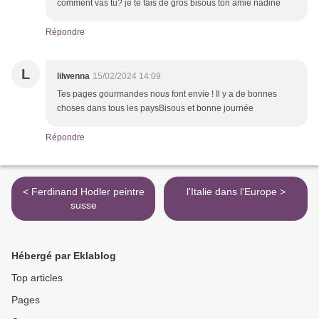
comment vas tu? je te fais de gros bisous ton amie nadine
Répondre
L
lilwenna
15/02/2024 14:09
Tes pages gourmandes nous font envie ! Il y a de bonnes
choses dans tous les paysBisous et bonne journée
Répondre
< Ferdinand Hodler peintre
l'Italie dans l'Europe >
susse
Hébergé par Eklablog
Top articles
Pages