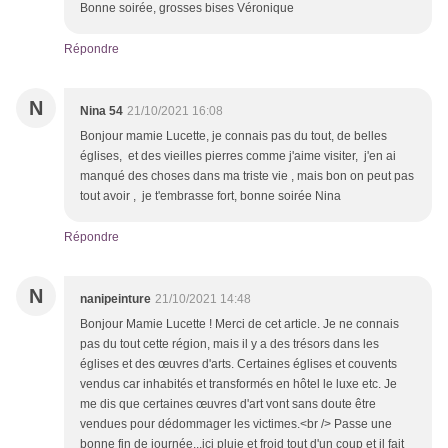
Bonne soirée, grosses bises Véronique
Répondre
N
Nina 54
21/10/2021 16:08
Bonjour mamie Lucette, je connais pas du tout, de belles
églises, et des vieilles pierres comme j'aime visiter, j'en ai
manqué des choses dans ma triste vie , mais bon on peut pas
tout avoir , je t'embrasse fort, bonne soirée Nina
Répondre
N
nanipeinture
21/10/2021 14:48
Bonjour Mamie Lucette ! Merci de cet article. Je ne connais
pas du tout cette région, mais il y a des trésors dans les
églises et des œuvres d'arts. Certaines églises et couvents
vendus car inhabités et transformés en hôtel le luxe etc. Je
me dis que certaines œuvres d'art vont sans doute être
vendues pour dédommager les victimes.<br /> Passe une
bonne fin de journée...ici pluie et froid tout d'un coup et il fait