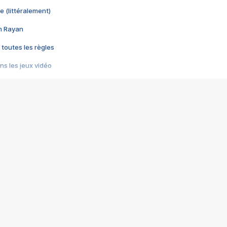
e (littéralement)
im Rayan
 toutes les règles
s les jeux vidéo
us choquant de Rockstar ? - Le scandale BULLY
e plus moche de Steam
du RÊVE tourne au CAUCHEMAR
pendant 8 heures
it… à tort
umiliés par un jeu vidéo
ire - Final Fantasy 8
ti un empire - Age of Empires