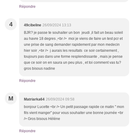
Répondre
4
49cibeline
26/09/2024 13:13
BJR? je passe te souhaiter un bon jeudi ,il fait un beau soleil
au havre 18 degres ,<br /> moi je viens de faire un test pcr et
une prise de sang demander rapidement par mon medecin
hier soir ,<br /> j aurais les resultats ce soir certainement ,
toujours pas dans une forme resplendissante , mais je pense
que ce soir on en saura un peu plus , et toi comment vas tu?
gros bisous nadine
Répondre
M
Matriarka64
26/09/2024 09:58
bonjour Lucette <br /> Un petit passage rapide ce matin " mon
fils vient manger" pour vous souhaiter une bonne journée <br
/> Gros bisous Hélène
Répondre