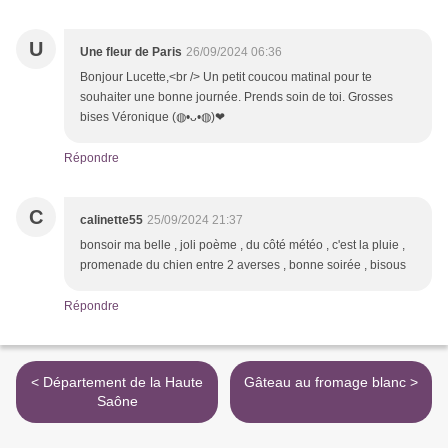
U
Une fleur de Paris
26/09/2024 06:36
Bonjour Lucette,<br /> Un petit coucou matinal pour te
souhaiter une bonne journée. Prends soin de toi. Grosses
bises Véronique (⁠◍⁠•⁠ᴗ⁠•⁠◍⁠)⁠❤
Répondre
C
calinette55
25/09/2024 21:37
bonsoir ma belle , joli poème , du côté météo , c'est la pluie ,
promenade du chien entre 2 averses , bonne soirée , bisous
Répondre
< Département de la Haute
Gâteau au fromage blanc >
Saône