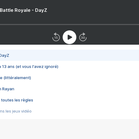
 Battle Royale - DayZ
 DayZ
 a 13 ans (et vous l'avez ignoré)
e (littéralement)
im Rayan
 toutes les règles
s les jeux vidéo
us choquant de Rockstar ? - Le scandale BULLY
e plus moche de Steam