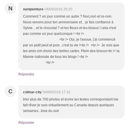
N
nanipeinture
04/09/2016 20:10
Comment ? un jour comme un autre ? Non,non et re-non.
Nous venons pour ton anniversaire et... je fais confiance à
Sylvie... et le chocolat ? et les fleurs et les bisous ! cela n'est
pas comme un jour quelconque ! <br />
<br /> Oui, je l'avoue, j'ai commencé
par un petit peut et puis...c'est la vie !<br /> <br /> Je vois que
tes amis ont choisi des belles cartes. Plein des bisous<br /> la
Mamie nationale de tous les blogs ! <br />
<br />
Répondre
C
colmar-city
04/09/2016 17:31
trier plus de 700 photos et écrire les textes correspondant me
fait rêver je suis virtuellement au Canada depuis quelques
semaines...bise du soir
Répondre