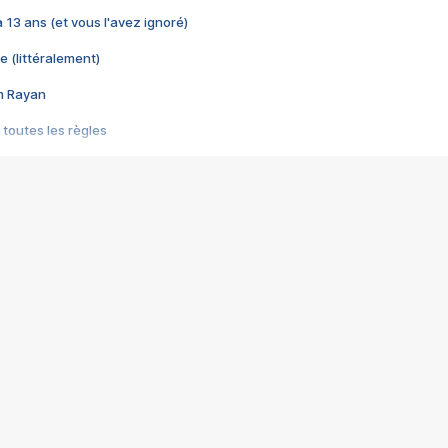
 a 13 ans (et vous l'avez ignoré)
e (littéralement)
im Rayan
 toutes les règles
s les jeux vidéo
us choquant de Rockstar ? - Le scandale BULLY
e plus moche de Steam
du RÊVE tourne au CAUCHEMAR
pendant 8 heures
it… à tort
umiliés par un jeu vidéo
ire - Final Fantasy 8