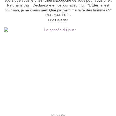
Alors que vous le priez, Dieu s'approche de vous pour vous dire :
Ne crains pas ! Déclarez-le en ce jour avec moi : "L'Éternel est
pour moi, je ne crains rien: Que peuvent me faire des hommes ?"
Psaumes 118.6
Eric Célérier
Publicité