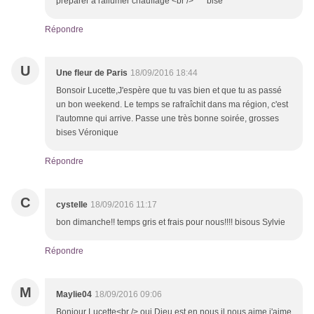
prèparer à rallumer chauffage <br /> ** bise ***
Répondre
U
Une fleur de Paris
18/09/2016 18:44
Bonsoir Lucette,J'espère que tu vas bien et que tu as passé
un bon weekend. Le temps se rafraîchit dans ma région, c'est
l'automne qui arrive. Passe une très bonne soirée, grosses
bises Véronique
Répondre
C
cystelle
18/09/2016 11:17
bon dimanche!! temps gris et frais pour nous!!!! bisous Sylvie
Répondre
M
Maylie04
18/09/2016 09:06
Bonjour Lucette<br /> oui Dieu est en nous,il nous aime,j'aime