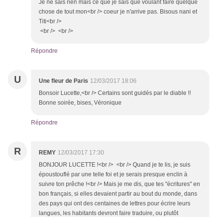
Je ne sais rien mais ce que je sais que voulant faire quelque
chose de tout mon<br /> coeur je n'arrive pas. Bisous nani et
Titi<br />
<br /> <br />
Répondre
U
Une fleur de Paris
12/03/2017 18:06
Bonsoir Lucette,<br /> Certains sont guidés par le diable !!
Bonne soirée, bises, Véronique
Répondre
R
REMY
12/03/2017 17:30
BONJOUR LUCETTE !<br /> <br /> Quand je te lis, je suis
époustouflé par une telle foi et je serais presque enclin à
suivre ton prêche !<br /> Mais je me dis, que tes "écritures" en
bon français, si elles devaient partir au bout du monde, dans
des pays qui ont des centaines de lettres pour écrire leurs
langues, les habitants devront faire traduire, ou plutôt