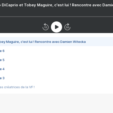
 DiCaprio et Tobey Maguire, c'est lui ! Rencontre avec Dam
bey Maguire, c'est lui ! Rencontre avec Damien Witecka
e 6
e 5
e 4
e 3
s créatrices de la VF !
e 2
e 1