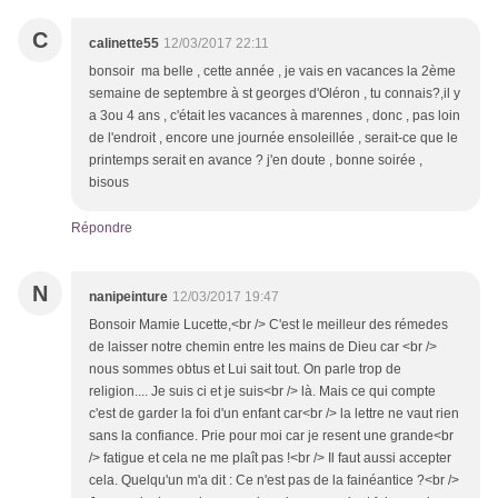
C
calinette55
12/03/2017 22:11
bonsoir ma belle , cette année , je vais en vacances la 2ème
semaine de septembre à st georges d'Oléron , tu connais?,il y
a 3ou 4 ans , c'était les vacances à marennes , donc , pas loin
de l'endroit , encore une journée ensoleillée , serait-ce que le
printemps serait en avance ? j'en doute , bonne soirée ,
bisous
Répondre
N
nanipeinture
12/03/2017 19:47
Bonsoir Mamie Lucette,<br /> C'est le meilleur des rémedes
de laisser notre chemin entre les mains de Dieu car <br />
nous sommes obtus et Lui sait tout. On parle trop de
religion.... Je suis ci et je suis<br /> là. Mais ce qui compte
c'est de garder la foi d'un enfant car<br /> la lettre ne vaut rien
sans la confiance. Prie pour moi car je resent une grande<br
/> fatigue et cela ne me plaît pas !<br /> Il faut aussi accepter
cela. Quelqu'un m'a dit : Ce n'est pas de la fainéantice ?<br />