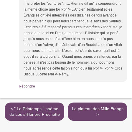
interpréter tes "écritures"........ Rien ne dit qu'ils comprendront
la même chose que toi !<br /> L'Ancien Testament et les
Évangiles ont été interprétés des dizaines de fois avant de
nous parvenir, qui peut nous certifier que le sens des Saintes
Écritures a été respecté par tous ces interprètes ?<br /> Moi je
pense que la foi en Dieu, quelque soit l'Histoire qui l'a porté
jusqu'à nous est un état d'âme bien en nous, qui n'a pas
besoin d'un Yahvé, d'un Jéhovah, d'un Bouddha ou d'un Allah
pour nous tenir la main. L'essentiel c'est de savoir qu'il est là
et qu'il sera toujours là ! Quand nous prions en silence, par la
pensée, il n'est pas besoin de le nommer, à qui pourrions
nous adresser de cette façon sinon qu'à lui !<br /> <br /> Gros
Bisous Lucette !<br /> Rémy.
Répondre
< " Le Printemps " poème
Le plateau des Mille Etangs
de Louis-Honoré Fréchette
>