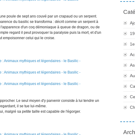
Caté
f d'une poule de sept ans couvé par un crapaud ou un serpent.
rence du basilic se transforma : décrit comme un serpent à
Aj
ment l'apparence d'un coq démoniaque à queue de dragon, ou de
ple regard il peut provoquer la paralysie puis la mort, et d'un
19
ut empoisonner celui qui le croise.
1e
Ac
As
Au
Ca
Ce
à approcher. Le seul moyen d'y parvenir consiste à lui tendre un
 regardant, il se tue lui-même.
Ch
ui, malgré sa petite taille est capable de l'égorger.
Arch