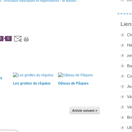
Lien
Ch
t
0
Hé
ze
Ba
Co
is
Les grottes du régulus
Gâteau de Pâques
Je
Vé
Vé
Article suivant »
Bri
Ul