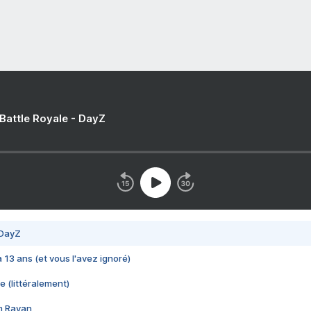
 Battle Royale - DayZ
 DayZ
 a 13 ans (et vous l'avez ignoré)
e (littéralement)
im Rayan