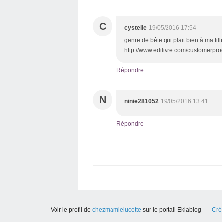
C
cystelle
19/05/2016 17:54
genre de bête qui plait bien à ma fille
http://www.edilivre.com/customerprod
Répondre
N
ninie281052
19/05/2016 13:41
Répondre
Voir le profil de
chezmamielucette
sur le portail Eklablog
Cré