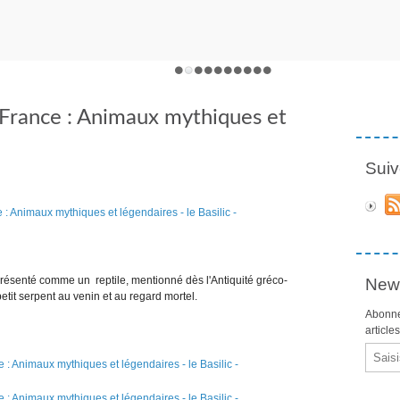
 France : Animaux mythiques et
Suiv
présenté comme un reptile, mentionné dès l'Antiquité gréco-
News
tit serpent au venin et au regard mortel.
Abonne
article
Email