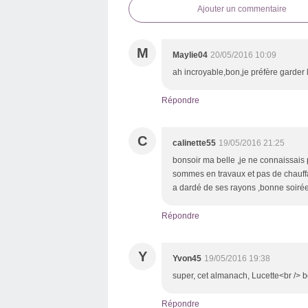
Ajouter un commentaire
M
Maylie04
20/05/2016 10:09
ah incroyable,bon,je préfère garder 
Répondre
C
calinette55
19/05/2016 21:25
bonsoir ma belle ,je ne connaissais 
sommes en travaux et pas de chauffage
a dardé de ses rayons ,bonne soirée
Répondre
Y
Yvon45
19/05/2016 19:38
super, cet almanach, Lucette<br /> 
Répondre