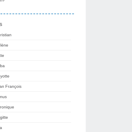
s
ristian
lène
tte
ba
yotte
an François
nus
ronique
gitte
la