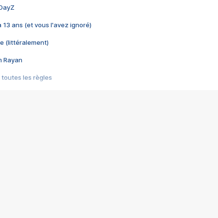
 DayZ
 a 13 ans (et vous l'avez ignoré)
e (littéralement)
im Rayan
 toutes les règles
s les jeux vidéo
us choquant de Rockstar ? - Le scandale BULLY
e plus moche de Steam
du RÊVE tourne au CAUCHEMAR
pendant 8 heures
it… à tort
umiliés par un jeu vidéo
ire - Final Fantasy 8