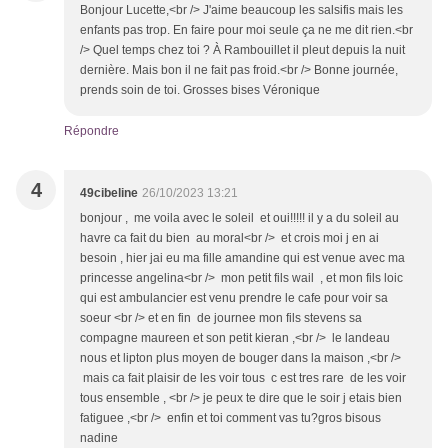
Bonjour Lucette,<br /> J'aime beaucoup les salsifis mais les
enfants pas trop. En faire pour moi seule ça ne me dit rien.<br
/> Quel temps chez toi ? À Rambouillet il pleut depuis la nuit
dernière. Mais bon il ne fait pas froid.<br /> Bonne journée,
prends soin de toi. Grosses bises Véronique
Répondre
4
49cibeline
26/10/2023 13:21
bonjour , me voila avec le soleil et oui!!!!! il y a du soleil au
havre ca fait du bien au moral<br /> et crois moi j en ai
besoin , hier jai eu ma fille amandine qui est venue avec ma
princesse angelina<br /> mon petit fils wail , et mon fils loic
qui est ambulancier est venu prendre le cafe pour voir sa
soeur <br /> et en fin de journee mon fils stevens sa
compagne maureen et son petit kieran ,<br /> le landeau
nous et lipton plus moyen de bouger dans la maison ,<br />
mais ca fait plaisir de les voir tous c est tres rare de les voir
tous ensemble , <br /> je peux te dire que le soir j etais bien
fatiguee ,<br /> enfin et toi comment vas tu?gros bisous
nadine