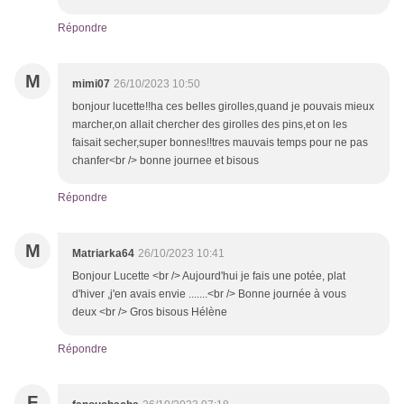
Répondre
M
mimi07
26/10/2023 10:50
bonjour lucette!!ha ces belles girolles,quand je pouvais mieux
marcher,on allait chercher des girolles des pins,et on les
faisait secher,super bonnes!!tres mauvais temps pour ne pas
chanfer<br /> bonne journee et bisous
Répondre
M
Matriarka64
26/10/2023 10:41
Bonjour Lucette <br /> Aujourd'hui je fais une potée, plat
d'hiver ,j'en avais envie .......<br /> Bonne journée à vous
deux <br /> Gros bisous Hélène
Répondre
F