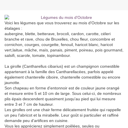
Voici les légumes que vous trouverez au mois d'Octobre sur les
étalages :
aubergine, blette, betterave, brocoli, cardon, carotte, céleri
branche et rave, chou de Bruxelles, chou fleur, concombre et
cornichon, courges, courgette, fenouil, haricot blanc, haricot
vert,laitue, mâche, maïs, panais, piment, poireau, pois gourmand,
salsifi, scarole, tomate, topinambour.
La girolle (Cantharellus cibarius) est un champignon comestible
appartenant à la famille des Cantharellacées, parfois appelé
également chanterelle ciboire, chanterelle comestible ou encore
jaunotte.
Son chapeau en forme d'entonnoir est de couleur jaune orangé
et mesure entre 5 et 10 cm de large. Sous celui-ci, de nombreux
plis épais descendent quasiment jusqu'au pied qui lui mesure
entre 3 et 7 cm de hauteur.
Les girolles ont une chair ferme délicatement fruitée qui rappelle
un peu l'abricot et la mirabelle. Leur goût si particulier et raffiné
demande peu d'artifices en cuisine.
Vous les apprécierez simplement poêlées, seules ou