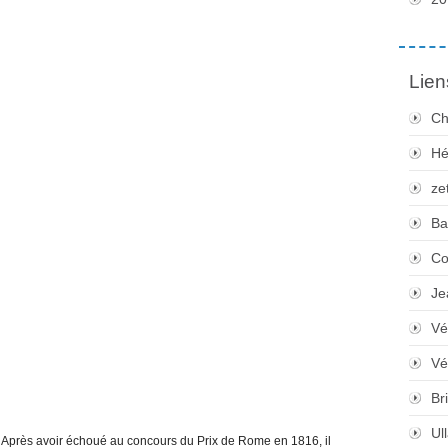
Lien
Ch
Hé
ze
Ba
Co
Je
Vé
Vé
Bri
Ul
and. Après avoir échoué au concours du Prix de Rome en 1816, il