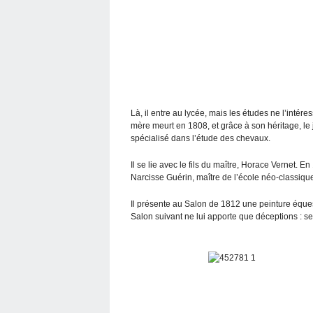
Là, il entre au lycée, mais les études ne l’intéres
mère meurt en 1808, et grâce à son héritage, le 
spécialisé dans l’étude des chevaux.
Il se lie avec le fils du maître, Horace Vernet. En 
Narcisse Guérin, maître de l’école néo-classique,
Il présente au Salon de 1812 une peinture éques
Salon suivant ne lui apporte que déceptions : s