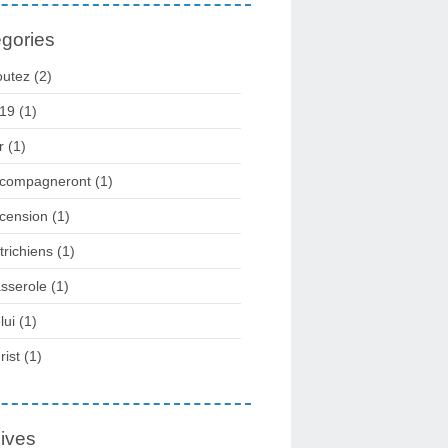
gories
outez
(2)
19
(1)
r
(1)
compagneront
(1)
cension
(1)
trichiens
(1)
sserole
(1)
lui
(1)
rist
(1)
ives