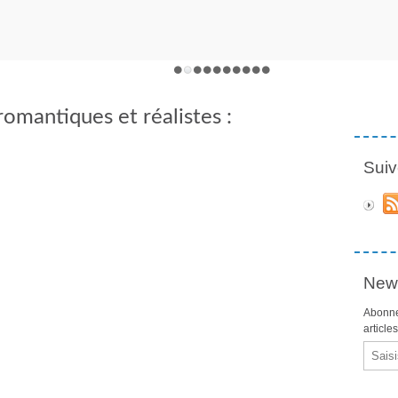
romantiques et réalistes :
Suiv
News
Abonne
article
Email