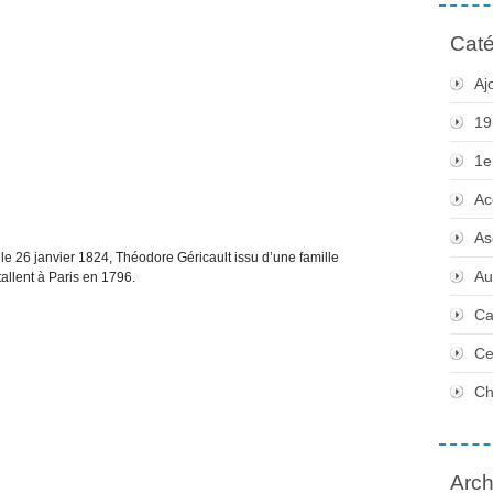
Caté
Aj
19
1e
Ac
As
e 26 janvier 1824, Théodore Géricault issu d’une famille
Au
stallent à Paris en 1796.
Ca
Ce
Ch
Arch