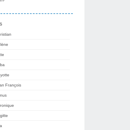
s
ristian
lène
tte
ba
yotte
an François
nus
ronique
gitte
la