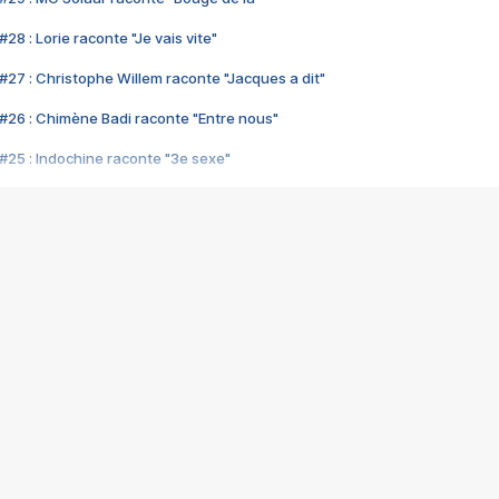
28 : Lorie raconte "Je vais vite"
#27 : Christophe Willem raconte "Jacques a dit"
#26 : Chimène Badi raconte "Entre nous"
#25 : Indochine raconte "3e sexe"
#24 : Zaho raconte "C'est chelou"
#23 : Patrick Bruel raconte "Au café des délices"
#22 : Kyo raconte "Le chemin"
#21 : Nolwenn Leroy raconte "Cassé"
#20 : Patrick Hernandez raconte "Born to be alive"
#19 : Lorie raconte "Près de moi"
#18 : Michael Jones raconte "A nos actes manqués" (avec Jean-Jacque
#17 : Khaled raconte "Aïcha"