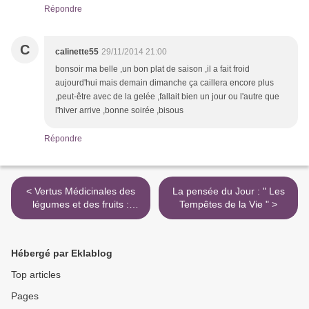
Répondre
C
calinette55
29/11/2014 21:00
bonsoir ma belle ,un bon plat de saison ,il a fait froid
aujourd'hui mais demain dimanche ça caillera encore plus
,peut-être avec de la gelée ,fallait bien un jour ou l'autre que
l'hiver arrive ,bonne soirée ,bisous
Répondre
< Vertus Médicinales des
La pensée du Jour : " Les
légumes et des fruits :
Tempêtes de la Vie " >
LENTILLE
Hébergé par Eklablog
Top articles
Pages