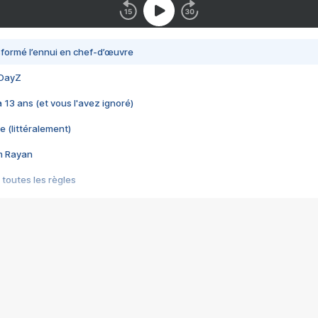
nsformé l’ennui en chef-d’œuvre
 DayZ
 a 13 ans (et vous l'avez ignoré)
e (littéralement)
im Rayan
 toutes les règles
s les jeux vidéo
us choquant de Rockstar ? - Le scandale BULLY
e plus moche de Steam
du RÊVE tourne au CAUCHEMAR
pendant 8 heures