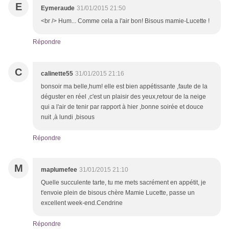
E
Eymeraude
31/01/2015 21:50
<br /> Hum... Comme cela a l'air bon! Bisous mamie-Lucette !
Répondre
C
calinette55
31/01/2015 21:16
bonsoir ma belle,hum! elle est bien appétissante ,faute de la
déguster en réel ,c'est un plaisir des yeux,retour de la neige
qui a l'air de tenir par rapport à hier ,bonne soirée et douce
nuit ,à lundi ,bisous
Répondre
M
maplumefee
31/01/2015 21:10
Quelle succulente tarte, tu me mets sacrément en appétit, je
t'envoie plein de bisous chère Mamie Lucette, passe un
excellent week-end.Cendrine
Répondre