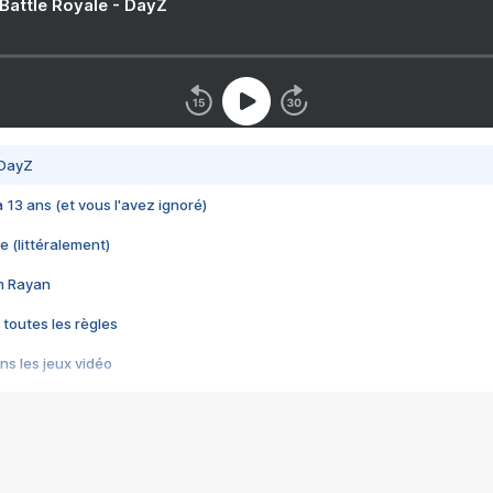
 Battle Royale - DayZ
 DayZ
 a 13 ans (et vous l'avez ignoré)
e (littéralement)
im Rayan
 toutes les règles
s les jeux vidéo
us choquant de Rockstar ? - Le scandale BULLY
e plus moche de Steam
du RÊVE tourne au CAUCHEMAR