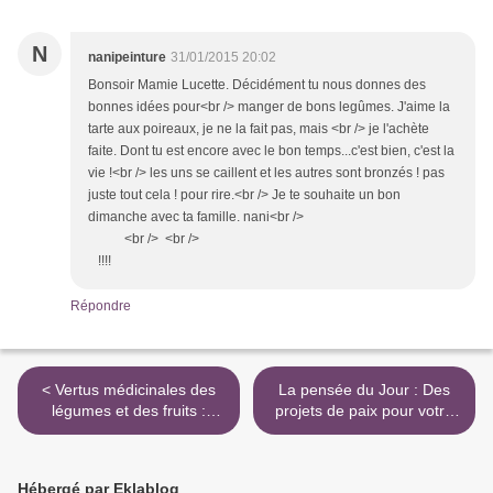
N
nanipeinture
31/01/2015 20:02
Bonsoir Mamie Lucette. Décidément tu nous donnes des
bonnes idées pour<br /> manger de bons legûmes. J'aime la
tarte aux poireaux, je ne la fait pas, mais <br /> je l'achète
faite. Dont tu est encore avec le bon temps...c'est bien, c'est la
vie !<br /> les uns se caillent et les autres sont bronzés ! pas
juste tout cela ! pour rire.<br /> Je te souhaite un bon
dimanche avec ta famille. nani<br />
<br /> <br />
!!!!
Répondre
< Vertus médicinales des
La pensée du Jour : Des
légumes et des fruits :
projets de paix pour votre
POIREAU
vie >
Hébergé par Eklablog