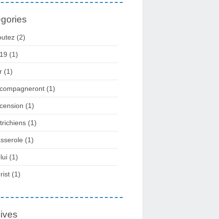
gories
outez
(2)
19
(1)
r
(1)
compagneront
(1)
cension
(1)
trichiens
(1)
sserole
(1)
lui
(1)
rist
(1)
ives