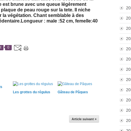
lle est brune avec une queue légèrement
20
laque de peau rouge sur la tete. Il niche
r la végétation. Chant semblable à des
20
dentaire.Longueur : male :52 cm, femelle:40
20
20
t
0
20
20
20
20
is
20
Les grottes du régulus
Gâteau de Pâques
20
20
Article suivant »
20
20