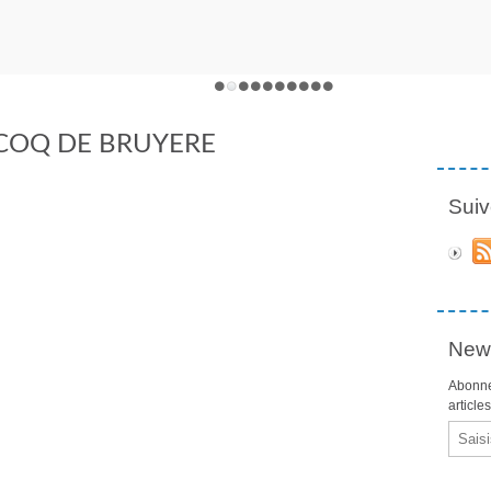
T COQ DE BRUYERE
Suiv
News
Abonne
article
Email