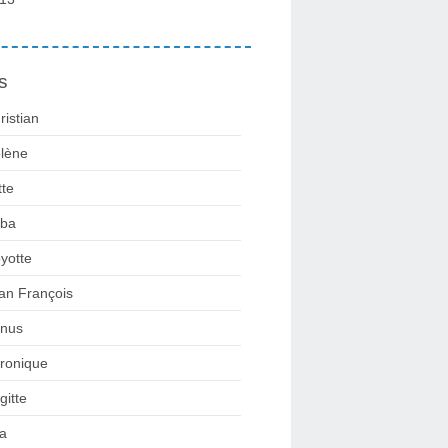
s
ristian
lène
tte
ba
yotte
an François
nus
ronique
gitte
la