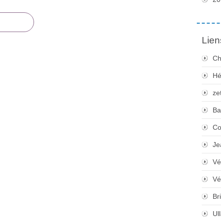
Lien
Ch
Hé
ze
Ba
Co
Je
Vé
Vé
Bri
Ul