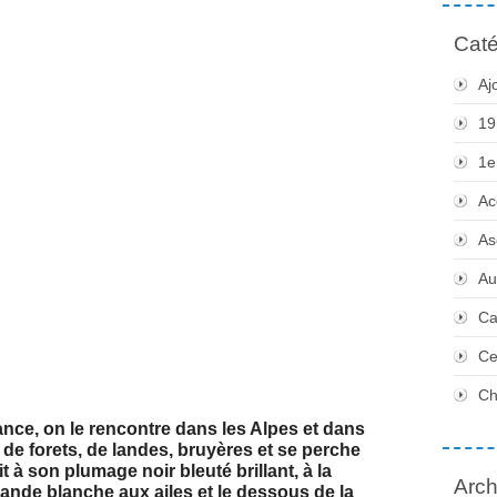
Caté
Aj
19
1e
Ac
As
Au
Ca
Ce
Ch
nce, on le rencontre dans les Alpes et dans
s de forets, de landes, bruyères et se perche
t à son plumage noir bleuté brillant, à la
Arch
bande blanche aux ailes et le dessous de la