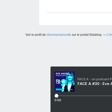
Voir le profil de
chezmamielucette
sur le portail Eklablog
Cré
FACE A - un podcast 
FACE A #30 : Eve A
0:00