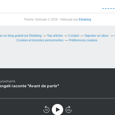
Theme: Delicate © 2026 - Hébergé par
Eklablog
er un blog gratuit sur Eklablog
Top articles
Contact
Signaler un abus
Cookies et données personnelles
Préférences cookies
Purecharts
ngeli raconte "Avant de partir"