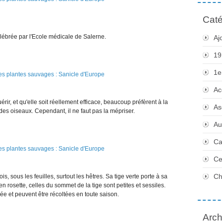
Caté
élébrée par l'Ecole médicale de Salerne.
Aj
19
1e
Ac
rir, et qu'elle soit réellement efficace, beaucoup préfèrent à la
As
des oiseaux. Cependant, il ne faut pas la mépriser.
Au
Ca
Ce
Ch
is, sous les feuilles, surtout les hêtres. Sa tige verte porte à sa
 rosette, celles du sommet de la tige sont petites et sessiles.
née et peuvent être récoltées en toute saison.
Arch