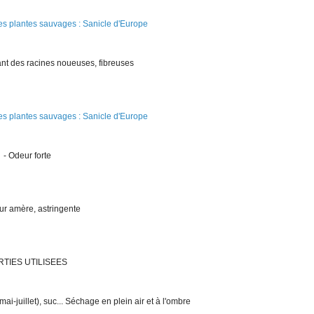
nt des racines noueuses, fibreuses
- Odeur forte
ur amère, astringente
RTIES UTILISEES
ai-juillet), suc... Séchage en plein air et à l'ombre