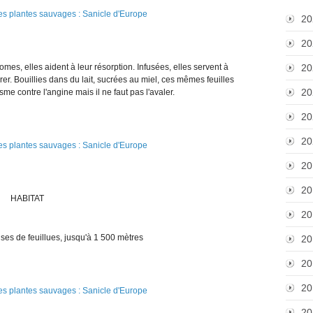
20
20
mes, elles aident à leur résorption. Infusées, elles servent à
20
rer. Bouillies dans du lait, sucrées au miel, ces mêmes feuilles
20
me contre l'angine mais il ne faut pas l'avaler.
20
20
20
20
HABITAT
20
ses de feuillues, jusqu'à 1 500 mètres
20
20
20
20