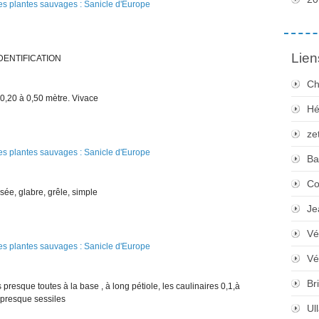
Lien
DENTIFICATION
Ch
 0,20 à 0,50 mètre. Vivace
Hé
ze
Ba
Co
sée, glabre, grêle, simple
Je
Vé
Vé
Bri
s presque toutes à la base , à long pétiole, les caulinaires 0,1,à
 presque sessiles
Ul