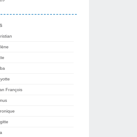
s
ristian
lène
tte
ba
yotte
an François
nus
ronique
gitte
la