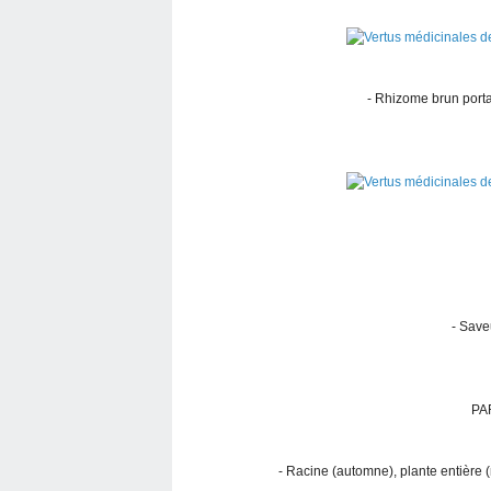
- Rhizome brun porta
- Save
PA
- Racine (automne), plante entière (m