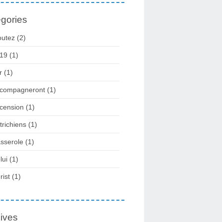
gories
outez
(2)
19
(1)
r
(1)
compagneront
(1)
cension
(1)
trichiens
(1)
sserole
(1)
lui
(1)
rist
(1)
ives