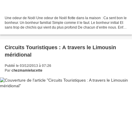
Une odeur de Noël Une odeur de Noël flotte dans la maison : Ca sent bon le
bonheur. Un bonheur familial Simple comme il le faut. Le bonheur initial Et
sans trop de chichis qui vient du plus profond De chacun d’entre nous. Enfin
! Qui le devrait…Mais l’on...
Circuits Touristiques : A travers le Limousin
méridional
Publié le 03/12/2013 à 07:26
Par
chezmamielucette