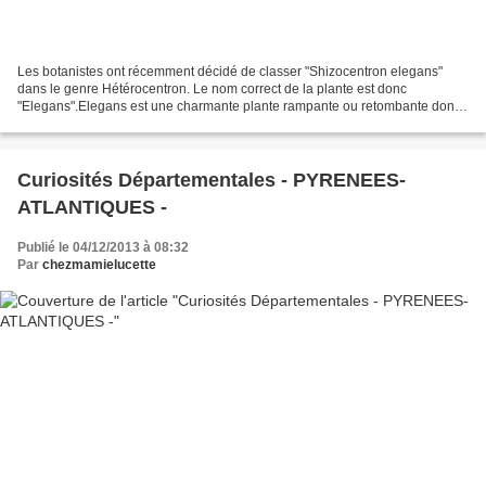
Les botanistes ont récemment décidé de classer "Shizocentron elegans"
dans le genre Hétérocentron. Le nom correct de la plante est donc
"Elegans".Elegans est une charmante plante rampante ou retombante dont
les tiges grêles, rougeâtres et velues sont...
Curiosités Départementales - PYRENEES-
ATLANTIQUES -
Publié le 04/12/2013 à 08:32
Par
chezmamielucette