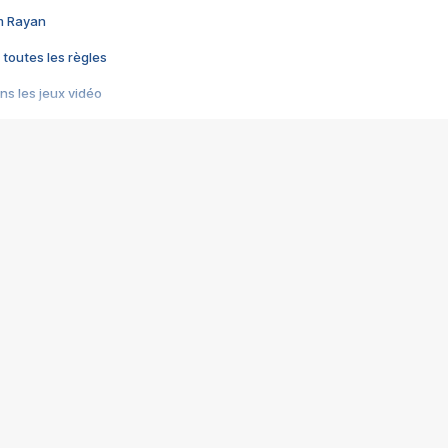
im Rayan
 toutes les règles
s les jeux vidéo
us choquant de Rockstar ? - Le scandale BULLY
e plus moche de Steam
du RÊVE tourne au CAUCHEMAR
pendant 8 heures
it… à tort
umiliés par un jeu vidéo
ire - Final Fantasy 8
ti un empire - Age of Empires
story DOFUS