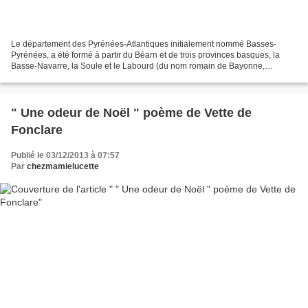
Le département des Pyrénées-Atlantiques initialement nommé Basses-
Pyrénées, a été formé à partir du Béarn et de trois provinces basques, la
Basse-Navarre, la Soule et le Labourd (du nom romain de Bayonne,
Lapurdum). Avant de se fixer définitivement à...
" Une odeur de Noël " poème de Vette de
Fonclare
Publié le 03/12/2013 à 07:57
Par
chezmamielucette