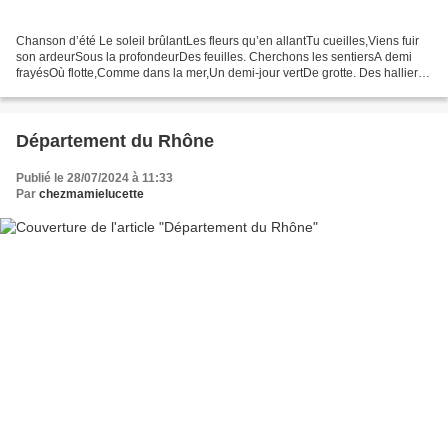
Chanson d’été Le soleil brûlantLes fleurs qu’en allantTu cueilles,Viens fuir
son ardeurSous la profondeurDes feuilles. Cherchons les sentiersA demi
frayésOù flotte,Comme dans la mer,Un demi-jour vertDe grotte. Des halliers
touffusUn soupir confusS’éléveSi...
Département du Rhône
Publié le 28/07/2024 à 11:33
Par
chezmamielucette