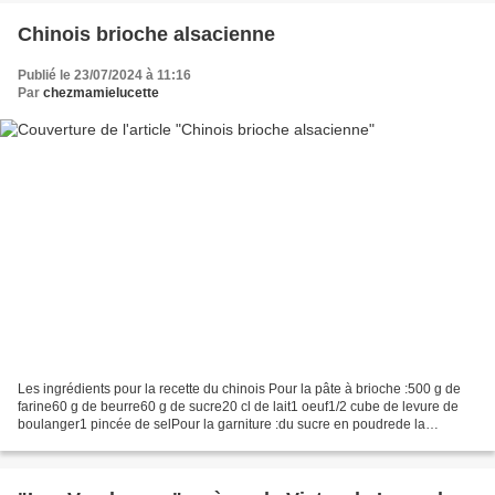
Chinois brioche alsacienne
Publié le 23/07/2024 à 11:16
Par
chezmamielucette
Les ingrédients pour la recette du chinois Pour la pâte à brioche :500 g de
farine60 g de beurre60 g de sucre20 cl de lait1 oeuf1/2 cube de levure de
boulanger1 pincée de selPour la garniture :du sucre en poudrede la
cannelle en poudrePour le glaçage...