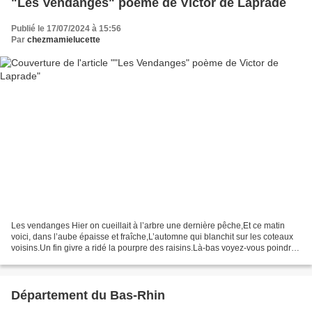
"Les Vendanges" poème de Victor de Laprade
Publié le 17/07/2024 à 15:56
Par
chezmamielucette
Les vendanges Hier on cueillait à l’arbre une dernière pêche,Et ce matin
voici, dans l’aube épaisse et fraîche,L’automne qui blanchit sur les coteaux
voisins.Un fin givre a ridé la pourpre des raisins.Là-bas voyez-vous poindre,
au bout de la montée,Les...
Département du Bas-Rhin