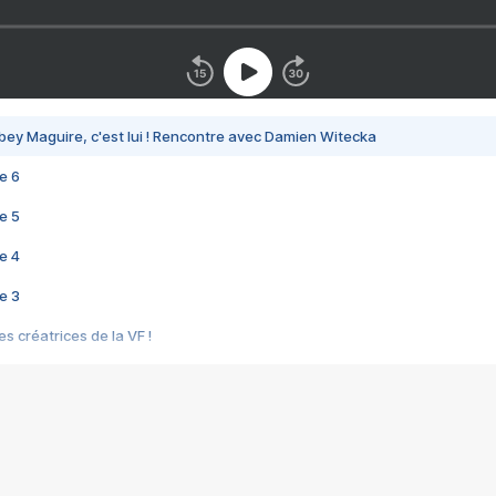
bey Maguire, c'est lui ! Rencontre avec Damien Witecka
e 6
e 5
e 4
e 3
s créatrices de la VF !
e 2
e 1
e Mektoub My Love arrive enfin ! Rencontre avec Shaïn Boumedine et Sal
i : après Toni en famille