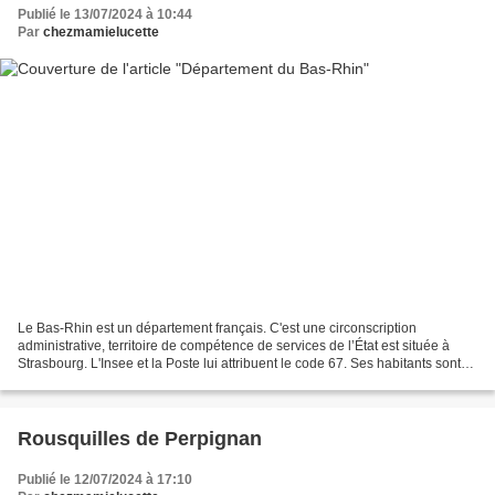
Publié le 13/07/2024 à 10:44
Par
chezmamielucette
Le Bas-Rhin est un département français. C'est une circonscription
administrative, territoire de compétence de services de l’État est située à
Strasbourg. L'Insee et la Poste lui attribuent le code 67. Ses habitants sont
appelés les Bas-Rhinois. Le département...
Rousquilles de Perpignan
Publié le 12/07/2024 à 17:10