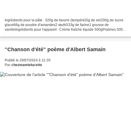
Ingrédients pour la pâte : 320g de beurre (tempéré)5g de sel200g de sucre
glace66g de poudre d'amandes2 œufs533g de farine1 gousse de
vanilleIngrédients pour l'appareil : Crème fraîche liquide 500gPralines 500g
La veille préparer la pâte : Mélanger, dans...
"Chanson d'été" poème d'Albert Samain
Publié le 29/07/2024 à 11:35
Par
chezmamielucette