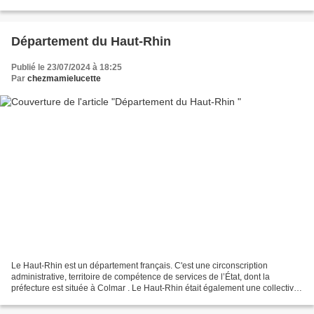
saules frissonnent Et perdent en silence...
Département du Haut-Rhin
Publié le 23/07/2024 à 18:25
Par
chezmamielucette
Le Haut-Rhin est un département français. C'est une circonscription
administrative, territoire de compétence de services de l’État, dont la
préfecture est située à Colmar . Le Haut-Rhin était également une collectivité
territoriale, à savoir une personne...