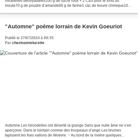
mirabelles dénoyautées100 g de sucre roux + 2 CàS pour le fond du
moule70 g de poudre d’amande60 g de farine1 càc de levure chimique100
g de beurre à température ambiante Recette : Préchauffer...
"Automne" poème lorrain de Kevin Goeuriot
Publié le 27/07/2024 à 09:35
Par
chezmamielucette
Automne Les hirondelles ont déserté la grange Sans que nulle âme ne s’en
aperçoive. Dans le lointain comme des troupeaux d’ange Les brumes
tapissent les frais vallons de Woëvre. ~ Au bord de la rivière quelques