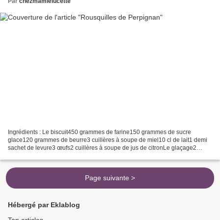
Par
chezmamielucette
Ingrédients : Le biscuit450 grammes de farine150 grammes de sucre
glace120 grammes de beurre3 cuillères à soupe de miel10 cl de lait1 demi
sachet de levure3 œufs2 cuillères à soupe de jus de citronLe glaçage2
blancs d’œufs170 grammes de sucre glace50...
Page suivante >
Hébergé par Eklablog