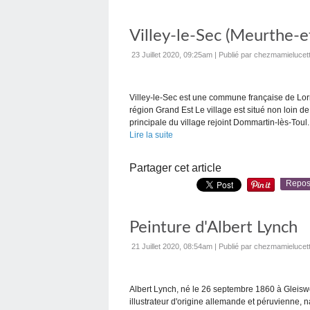
Villey-le-Sec (Meurthe-e
23 Juillet 2020, 09:25am
|
Publié par chezmamielucet
Villey-le-Sec est une commune française de Lor
région Grand Est Le village est situé non loin d
principale du village rejoint Dommartin-lès-Toul..
Lire la suite
Partager cet article
Repos
Peinture d'Albert Lynch
21 Juillet 2020, 08:54am
|
Publié par chezmamielucet
Albert Lynch, né le 26 septembre 1860 à Gleiswe
illustrateur d'origine allemande et péruvienne, n