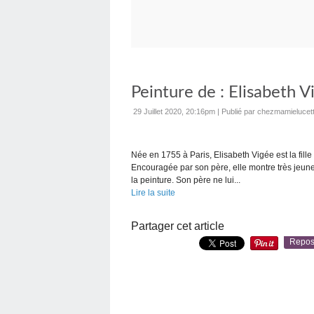
Peinture de : Elisabeth 
29 Juillet 2020, 20:16pm
|
Publié par chezmamielucet
Née en 1755 à Paris, Elisabeth Vigée est la fille
Encouragée par son père, elle montre très jeune
la peinture. Son père ne lui...
Lire la suite
Partager cet article
Repos