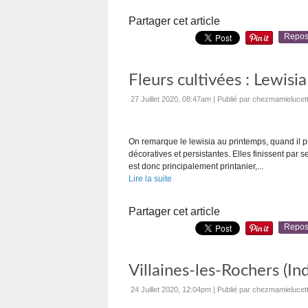
Partager cet article
Repos
Fleurs cultivées : Lewisia
27 Juillet 2020, 08:47am
|
Publié par chezmamielucet
On remarque le lewisia au printemps, quand il pro
décoratives et persistantes. Elles finissent par s
est donc principalement printanier,...
Lire la suite
Partager cet article
Repos
Villaines-les-Rochers (In
24 Juillet 2020, 12:04pm
|
Publié par chezmamielucet