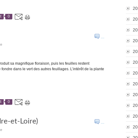
20
t
0
20
20
…
20
te
20
20
duit sa magnifique floraison, puis les feuilles restent
e fondre dans le vert des autres feuillages. L’intérêt de la plante
20
20
20
t
0
20
20
dre-et-Loire)
…
20
te
20