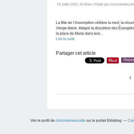
19 Juillet 2020, 10:46am
|
Publié par chezmamielucet
La fête de l’Assomption célèbre la mort, la résu
Vierge Marie. Malgré la discrétion des Évangiles
la place de Marie dans leur...
Lire la suite
Partager cet article
Repos
1
Voir le profil de
chezmamielucette
sur le portail Eklablog
Cré