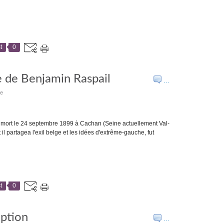
t
0
e de Benjamin Raspail
…
te
t mort le 24 septembre 1899 à Cachan (Seine actuellement Val-
il partagea l'exil belge et les idées d'extrême-gauche, fut
t
0
mption
…