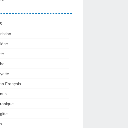
s
ristian
lène
tte
ba
yotte
an François
nus
ronique
gitte
la