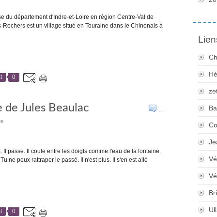
e du département d'Indre-et-Loire en région Centre-Val de
es-Rochers est un village situé en Touraine dans le Chinonais à
Lien
Ch
Hé
t
0
ze
 de Jules Beaulac
Ba
…
te
Co
Je
 Il passe. Il coule entre tes doigts comme l'eau de la fontaine.
Vé
 ne peux rattraper le passé. Il n'est plus. Il s'en est allé
Vé
Bri
Ul
t
0