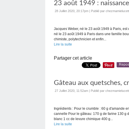
23 août 1949 : naissanc
28 Juillet 2020, 20:17pm
|
Publié par chezmamielucet
Jacques Weber, né le 23 août 1949 à Paris, est u
né le 23 août 1949 à Paris dans une famille bou
chimiste, polytechnicien et enfin...
Lire la suite
Partager cet article
Repos
Gâteau aux quetsches, cr
27 Juillet 2020, 11:52am
|
Publié par chezmamielucet
Ingrédients : Pour le crumble : 60 g d'amande e
cannelle Pour le gâteau: 170 g de farine 130 g
blanc 1 cc de levure chimique 400 g...
Lire la suite