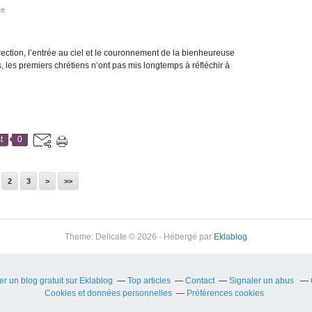
te
rrection, l’entrée au ciel et le couronnement de la bienheureuse
, les premiers chrétiens n’ont pas mis longtemps à réfléchir à
t
0
2
3
>
>>
Theme: Delicate © 2026 - Hébergé par
Eklablog
er un blog gratuit sur Eklablog
Top articles
Contact
Signaler un abus
Cookies et données personnelles
Préférences cookies