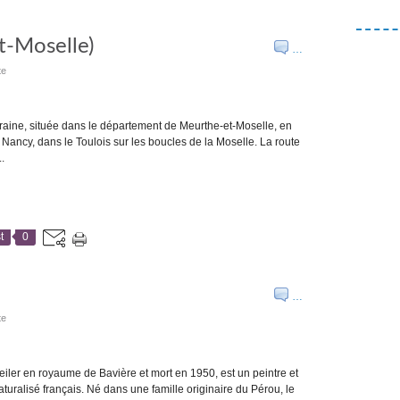
t-Moselle)
…
te
raine, située dans le département de Meurthe-et-Moselle, en
e Nancy, dans le Toulois sur les boucles de la Moselle. La route
.
t
0
…
te
iler en royaume de Bavière et mort en 1950, est un peintre et
aturalisé français. Né dans une famille originaire du Pérou, le