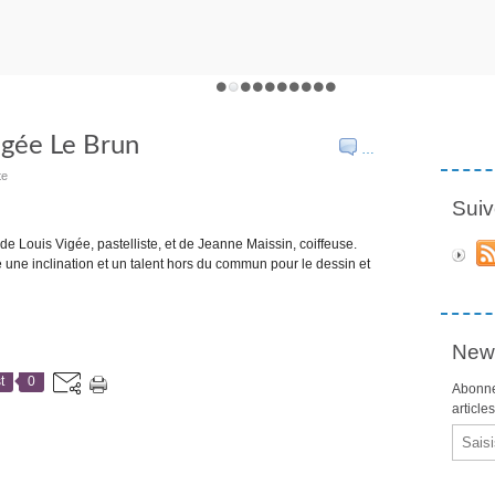
Vigée Le Brun
…
te
Suiv
 de Louis Vigée, pastelliste, et de Jeanne Maissin, coiffeuse.
 une inclination et un talent hors du commun pour le dessin et
News
t
0
Abonne
article
Email