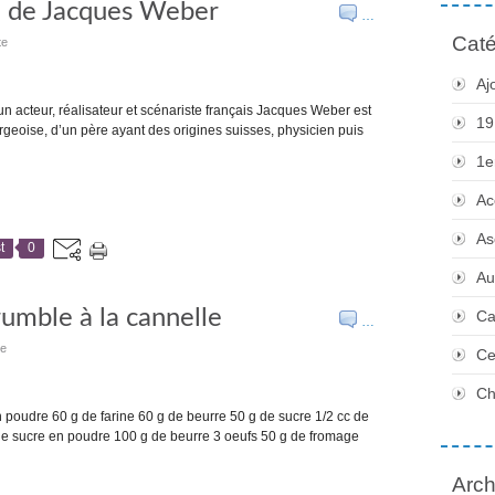
e de Jacques Weber
…
Caté
te
Aj
n acteur, réalisateur et scénariste français Jacques Weber est
19
rgeoise, d’un père ayant des origines suisses, physicien puis
1e
Ac
As
t
0
Au
umble à la cannelle
Ca
…
te
Ce
Ch
n poudre 60 g de farine 60 g de beurre 50 g de sucre 1/2 cc de
 de sucre en poudre 100 g de beurre 3 oeufs 50 g de fromage
Arch