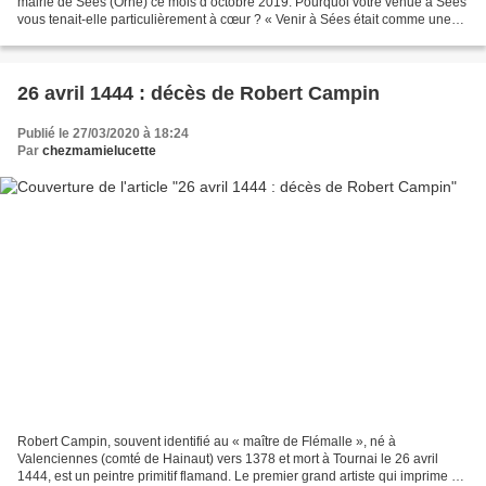
mairie de Sées (Orne) ce mois d’octobre 2019. Pourquoi votre venue à Sées
vous tenait-elle particulièrement à cœur ? « Venir à Sées était comme une
évidence. J’ai toujours été très...
26 avril 1444 : décès de Robert Campin
Publié le 27/03/2020 à 18:24
Par
chezmamielucette
Robert Campin, souvent identifié au « maître de Flémalle », né à
Valenciennes (comté de Hainaut) vers 1378 et mort à Tournai le 26 avril
1444, est un peintre primitif flamand. Le premier grand artiste qui imprime sa