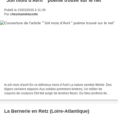
"Joli mois d'Avril " poème trouvé sur le net
Publié le 23/03/2020 à 11:39
Par
chezmamielucette
le joli mois d'avril En ce délicieux mois d’Avril La nature semble fébrile. Des
légers cerisiers nippons Aux solides pommiers bretons, Un millier de
crayons de couleurs Ont fait surgir de tendres fleurs. Du bleu profond de
l’Azur, Souffle une brise légère...
La Bernerie en Retz (Loire-Atlantique)