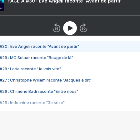
FACE A #30 : Eve Angeli raconte "Avant de partir"
#30 : Eve Angeli raconte "Avant de partir"
#29 : MC Solaar raconte "Bouge de là"
28 : Lorie raconte "Je vais vite"
#27 : Christophe Willem raconte "Jacques a dit"
#26 : Chimène Badi raconte "Entre nous"
#25 : Indochine raconte "3e sexe"
#24 : Zaho raconte "C'est chelou"
#23 : Patrick Bruel raconte "Au café des délices"
#22 : Kyo raconte "Le chemin"