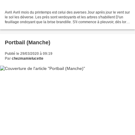
Avril Avril mois du printemps est celui des averses Jour après jour le vent sur
le sol les déverse. Les prés sont verdoyants et les arbres s'habillent D'un
feuillage ondoyant que la brise brandille. S'il commence à pleuvoir, dès lors
sous la pluie fine...
Portbail (Manche)
Publié le 29/03/2020 à 09:19
Par
chezmamielucette