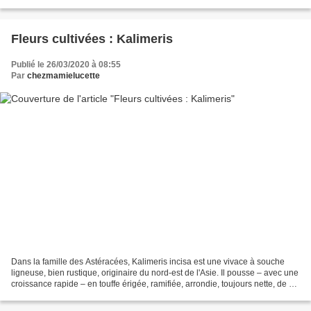
beurre Préparation : Si...
Fleurs cultivées : Kalimeris
Publié le 26/03/2020 à 08:55
Par
chezmamielucette
Dans la famille des Astéracées, Kalimeris incisa est une vivace à souche
ligneuse, bien rustique, originaire du nord-est de l'Asie. Il pousse – avec une
croissance rapide – en touffe érigée, ramifiée, arrondie, toujours nette, de 60
à 80 cm en tout sens....