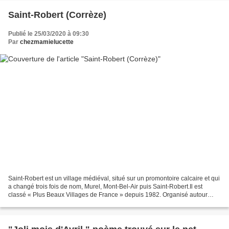
Saint-Robert (Corrèze)
Publié le 25/03/2020 à 09:30
Par
chezmamielucette
Saint-Robert est un village médiéval, situé sur un promontoire calcaire et qui
a changé trois fois de nom, Murel, Mont-Bel-Air puis Saint-Robert.Il est
classé « Plus Beaux Villages de France » depuis 1982. Organisé autour
d’un monastère bénédictin bâti...