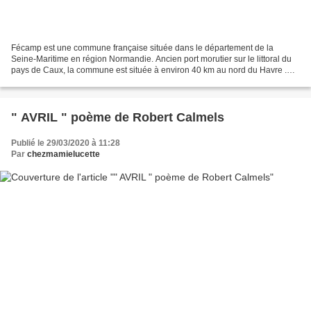
Fécamp est une commune française située dans le département de la
Seine-Maritime en région Normandie. Ancien port morutier sur le littoral du
pays de Caux, la commune est située à environ 40 km au nord du Havre .
Son port s'est développé pour devenir,...
" AVRIL " poème de Robert Calmels
Publié le 29/03/2020 à 11:28
Par
chezmamielucette