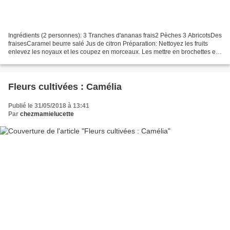
Ingrédients (2 personnes): 3 Tranches d'ananas frais2 Pèches 3 AbricotsDes
fraisesCaramel beurre salé Jus de citron Préparation: Nettoyez les fruits
enlevez les noyaux et les coupez en morceaux. Les mettre en brochettes et
les disposer sur un plat les...
Fleurs cultivées : Camélia
Publié le 31/05/2018 à 13:41
Par
chezmamielucette