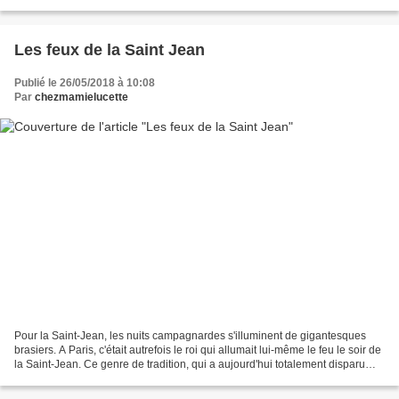
artistique en parallèle. Aquarelles...
Les feux de la Saint Jean
Publié le 26/05/2018 à 10:08
Par
chezmamielucette
Pour la Saint-Jean, les nuits campagnardes s'illuminent de gigantesques
brasiers. A Paris, c'était autrefois le roi qui allumait lui-même le feu le soir de
la Saint-Jean. Ce genre de tradition, qui a aujourd'hui totalement disparu
des villes, perdure...