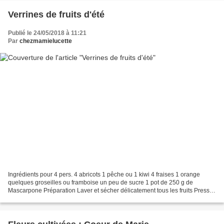
Verrines de fruits d'été
Publié le 24/05/2018 à 11:21
Par
chezmamielucette
Ingrédients pour 4 pers. 4 abricots 1 pêche ou 1 kiwi 4 fraises 1 orange
quelques groseilles ou framboise un peu de sucre 1 pot de 250 g de
Mascarpone Préparation Laver et sécher délicatement tous les fruits Presser
l’orange et en répartir le jus dans...