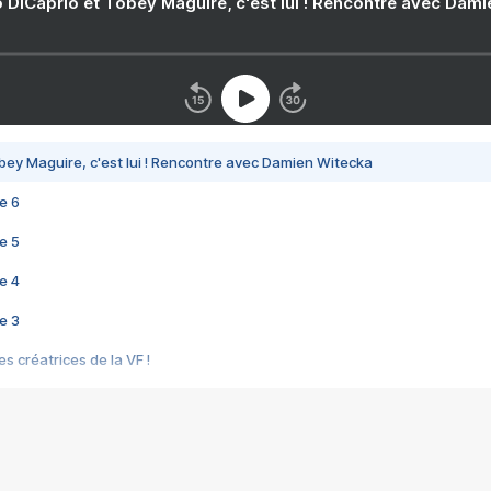
 DiCaprio et Tobey Maguire, c'est lui ! Rencontre avec Dam
bey Maguire, c'est lui ! Rencontre avec Damien Witecka
e 6
e 5
e 4
e 3
s créatrices de la VF !
e 2
e 1
e Mektoub My Love arrive enfin ! Rencontre avec Shaïn Boumedine et Sal