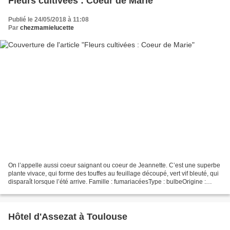
Fleurs cultivées : Coeur de Marie
Publié le 24/05/2018 à 11:08
Par
chezmamielucette
On l’appelle aussi coeur saignant ou coeur de Jeannette. C’est une superbe
plante vivace, qui forme des touffes au feuillage découpé, vert vif bleuté, qui
disparaît lorsque l’été arrive. Famille : fumariacéesType : bulbeOrigine :
Chine du nord, Sibérie,...
Hôtel d'Assezat à Toulouse