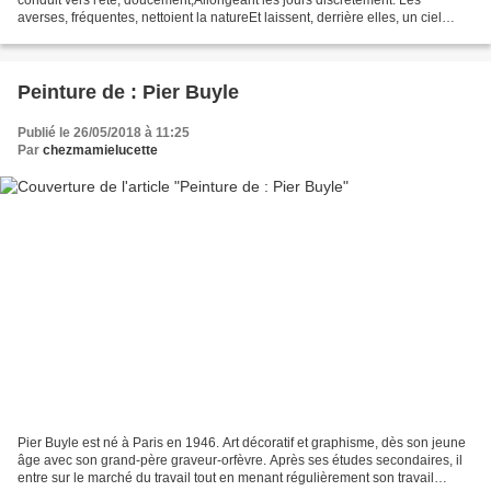
averses, fréquentes, nettoient la natureEt laissent, derrière elles, un ciel
d'azur.Exaltant, des parfums enivrantsDans...
Peinture de : Pier Buyle
Publié le 26/05/2018 à 11:25
Par
chezmamielucette
Pier Buyle est né à Paris en 1946. Art décoratif et graphisme, dès son jeune
âge avec son grand-père graveur-orfèvre. Après ses études secondaires, il
entre sur le marché du travail tout en menant régulièrement son travail