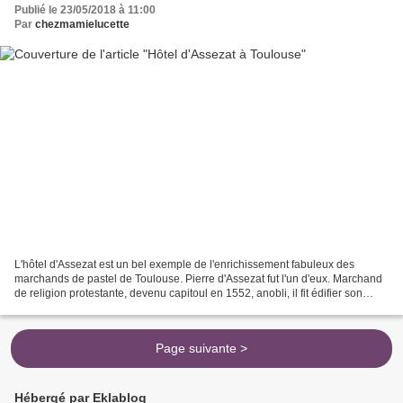
Publié le 23/05/2018 à 11:00
Par
chezmamielucette
L'hôtel d'Assezat est un bel exemple de l'enrichissement fabuleux des
marchands de pastel de Toulouse. Pierre d'Assezat fut l'un d'eux. Marchand
de religion protestante, devenu capitoul en 1552, anobli, il fit édifier son
hôtel particulier entre 1555...
Page suivante >
Hébergé par Eklablog