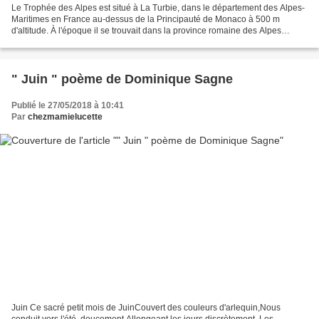
Le Trophée des Alpes est situé à La Turbie, dans le département des Alpes-
Maritimes en France au-dessus de la Principauté de Monaco à 500 m
d'altitude. À l'époque il se trouvait dans la province romaine des Alpes
maritimes. C'est le premier monument que...
" Juin " poème de Dominique Sagne
Publié le 27/05/2018 à 10:41
Par
chezmamielucette
Juin Ce sacré petit mois de JuinCouvert des couleurs d'arlequin,Nous
conduit vers l'été, doucement,Allongeant les jours discrètement. Les