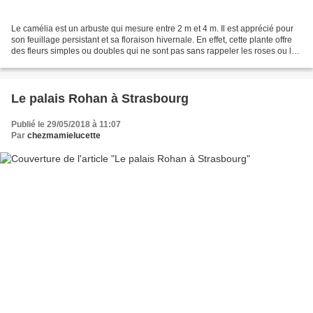
Le camélia est un arbuste qui mesure entre 2 m et 4 m. Il est apprécié pour
son feuillage persistant et sa floraison hivernale. En effet, cette plante offre
des fleurs simples ou doubles qui ne sont pas sans rappeler les roses ou les
pivoines. Selon les...
Le palais Rohan à Strasbourg
Publié le 29/05/2018 à 11:07
Par
chezmamielucette