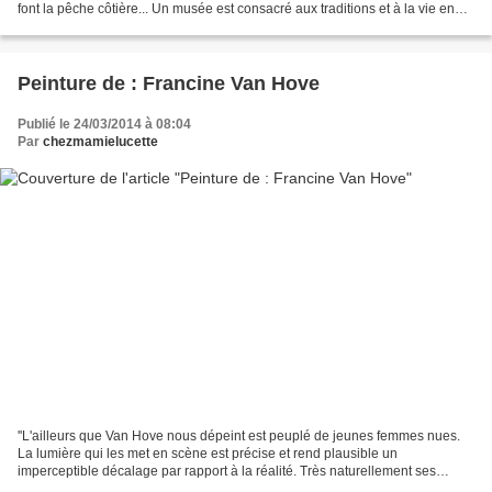
font la pêche côtière... Un musée est consacré aux traditions et à la vie en
pays de Caux. L'église de la...
Peinture de : Francine Van Hove
Publié le 24/03/2014 à 08:04
Par
chezmamielucette
''L'ailleurs que Van Hove nous dépeint est peuplé de jeunes femmes nues.
La lumière qui les met en scène est précise et rend plausible un
imperceptible décalage par rapport à la réalité. Très naturellement ses
personnages prennent des poses qui nous font...