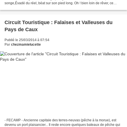
songe,Évadé du réel, béat sur son pied long. Oh ! bien loin de rêver, ce
calme et beau héronFait devant...
Circuit Touristique : Falaises et Valleuses du
Pays de Caux
Publié le 25/03/2014 à 07:54
Par
chezmamielucette
- FECAMP - Ancienne capitale des terres-neuvas (pêche à la morue), est
devenu un port plaisancier... Il reste encore quelques bateaux de pêche qui