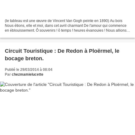
(le tableau est une œuvre de Vincent Van Gogh peinte en 1890) Au bois
Nous étions, elle et moi, dans cet avril charmant De l'amour qui commence
en éblouissement. Ô souvenirs ! ô temps ! heures évanouies ! Nous allions,
le coeur plein d'extases inouïes,...
Circuit Touristique : De Redon à Ploërmel, le
bocage breton.
Publié le 29/03/2014 à 08:04
Par
chezmamielucette