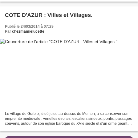
COTE D'AZUR : Villes et Villages.
Publié le 24/03/2014 à 07:29
Par
chezmamielucette
Le village de Gorbio, situé juste au-dessus de Menton, a su conserver son
empreinte médiévale : venelles étroites, escaliers sinueux, pontis, passages
couverts, autour de son église baroque du XVIe siècle et d'un orme géant de
près de 6 mètres de circonférence,...