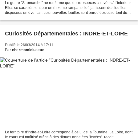
Le genre "Stromanthe" ne renferme que deux espèces cultivées à l'intérieur.
Elles se caractérisent par un rhizome rampant d'où jaillissent des feuilles
disposées en éventail. Les nouvelles feuilles sont enroulées et sortent du
pétiole des anciennes. Celles-ci,...
Curiosités Départementales : INDRE-ET-LOIRE
Publié le 26/03/2014 à 17:11
Par
chezmamielucette
Le territoire d'Indre-et-Loire correspond à celui de la Touraine. La Loire, dont
le cours est maîtrisé grâce à des digues appelées "levées", reçoit