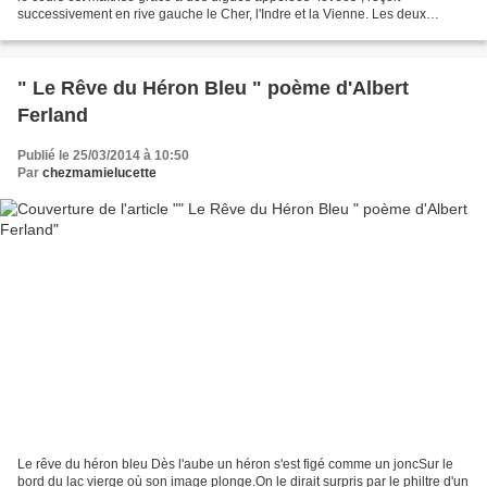
successivement en rive gauche le Cher, l'Indre et la Vienne. Les deux
premiers de ces affluents ont la...
" Le Rêve du Héron Bleu " poème d'Albert
Ferland
Publié le 25/03/2014 à 10:50
Par
chezmamielucette
Le rêve du héron bleu Dès l'aube un héron s'est figé comme un joncSur le
bord du lac vierge où son image plonge.On le dirait surpris par le philtre d'un