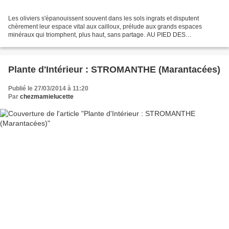
Les oliviers s'épanouissent souvent dans les sols ingrats et disputent
chèrement leur espace vital aux cailloux, prélude aux grands espaces
minéraux qui triomphent, plus haut, sans partage. AU PIED DES
MONTAGNES Un peu plus haut, le col de Castillon,...
Plante d'Intérieur : STROMANTHE (Marantacées)
Publié le 27/03/2014 à 11:20
Par
chezmamielucette