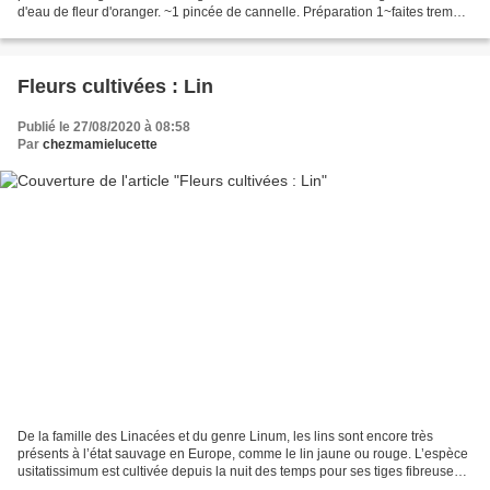
d'eau de fleur d'oranger. ~1 pincée de cannelle. Préparation 1~faites tremper
les pruneaux 10 mn dans l'armagnac(fleur...
Fleurs cultivées : Lin
Publié le 27/08/2020 à 08:58
Par
chezmamielucette
De la famille des Linacées et du genre Linum, les lins sont encore très
présents à l’état sauvage en Europe, comme le lin jaune ou rouge. L’espèce
usitatissimum est cultivée depuis la nuit des temps pour ses tiges fibreuses
encore utilisées en fabrication...