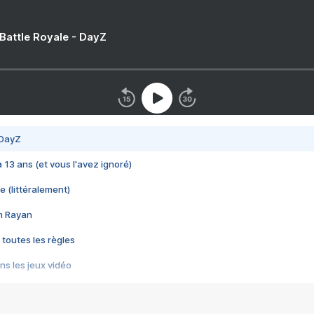
 Battle Royale - DayZ
 DayZ
 a 13 ans (et vous l'avez ignoré)
e (littéralement)
im Rayan
 toutes les règles
s les jeux vidéo
us choquant de Rockstar ? - Le scandale BULLY