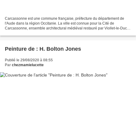
Carcassonne est une commune française, préfecture du département de
l'Aude dans la région Occitanie. La ville est connue pour la Cité de
Carcassonne, ensemble architectural médiéval restauré par Viollet-le-Duc
au XIXe siècle et inscrit au patrimoine mondial...
Peinture de : H. Bolton Jones
Publié le 29/08/2020 à 08:55
Par
chezmamielucette