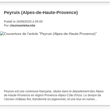
Peyruis (Alpes-de-Haute-Provence)
Publié le 26/08/2020 à 09:00
Par
chezmamielucette
Peyruis est une commune française, située dans le département des Alpes-
de-Haute-Provence en région Provence-Alpes-Côte d'Azur. Le donjon de
l’ancien château fort, transformé en pigeonnier, et une tour en ruines
dominent le village. Construit au XIIe...