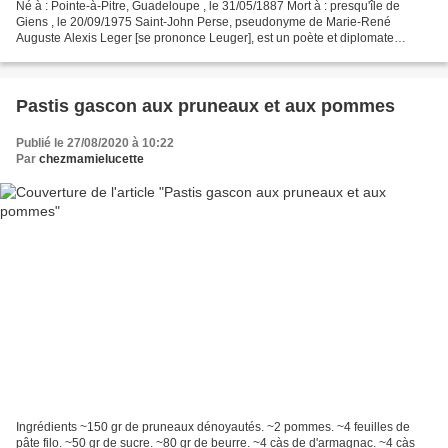
Né à : Pointe-à-Pitre, Guadeloupe , le 31/05/1887 Mort à : presqu'île de
Giens , le 20/09/1975 Saint-John Perse, pseudonyme de Marie-René
Auguste Alexis Leger [se prononce Leuger], est un poète et diplomate
français. Par son ascendance maternelle, il...
Pastis gascon aux pruneaux et aux pommes
Publié le 27/08/2020 à 10:22
Par
chezmamielucette
Ingrédients ~150 gr de pruneaux dénoyautés. ~2 pommes. ~4 feuilles de
pâte filo. ~50 gr de sucre. ~80 gr de beurre. ~4 càs de d'armagnac. ~4 càs