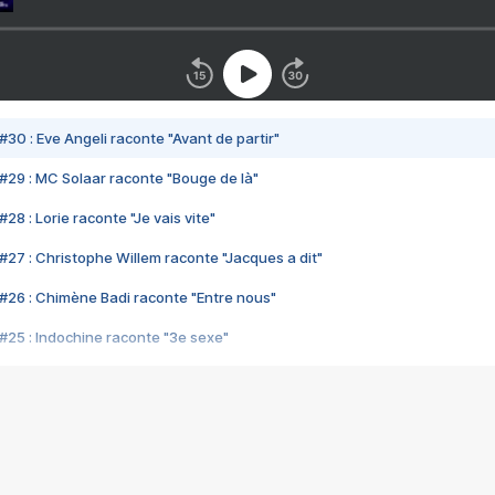
#30 : Eve Angeli raconte "Avant de partir"
#29 : MC Solaar raconte "Bouge de là"
28 : Lorie raconte "Je vais vite"
#27 : Christophe Willem raconte "Jacques a dit"
#26 : Chimène Badi raconte "Entre nous"
#25 : Indochine raconte "3e sexe"
#24 : Zaho raconte "C'est chelou"
#23 : Patrick Bruel raconte "Au café des délices"
#22 : Kyo raconte "Le chemin"