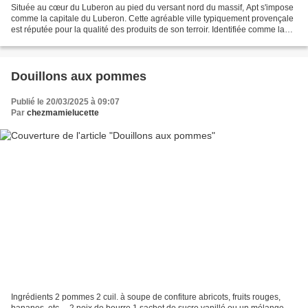
Située au cœur du Luberon au pied du versant nord du massif, Apt s'impose
comme la capitale du Luberon. Cette agréable ville typiquement provençale
est réputée pour la qualité des produits de son terroir. Identifiée comme la
capitale mondiale du fruit...
Douillons aux pommes
Publié le 20/03/2025 à 09:07
Par
chezmamielucette
Ingrédients 2 pommes 2 cuil. à soupe de confiture abricots, fruits rouges,
bananes, etc… 2 noix de beurre 1 sachet de sucre vanillé ou un mélange