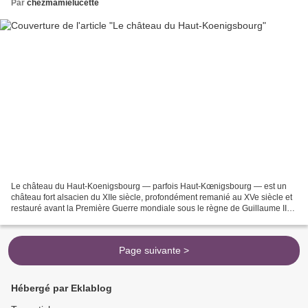
Par
chezmamielucette
Le château du Haut-Koenigsbourg — parfois Haut-Kœnigsbourg — est un
château fort alsacien du XIIe siècle, profondément remanié au XVe siècle et
restauré avant la Première Guerre mondiale sous le règne de Guillaume II4.
Le château se dresse sur le ban...
Page suivante >
Hébergé par Eklablog