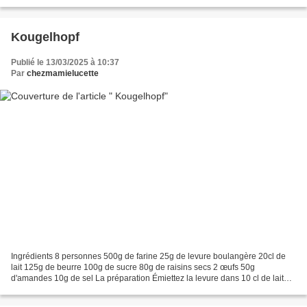
d’un classement au titre...
Kougelhopf
Publié le 13/03/2025 à 10:37
Par
chezmamielucette
Ingrédients 8 personnes 500g de farine 25g de levure boulangère 20cl de
lait 125g de beurre 100g de sucre 80g de raisins secs 2 œufs 50g
d'amandes 10g de sel La préparation Émiettez la levure dans 10 cl de lait
tiède, ajoutez 100g de farine et mélangez...