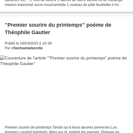
maison improvisé sucre roux/cannelle 1 rouleau de pâte feuilletée il en
restera 1 jaune d’œuf pour la dorure Instructions...
"Premier sourire du printemps" poème de
Théophile Gautier
Publié le 18/03/2025 à 10:38
Par
chezmamielucette
Premier sourire de printemps Tandis qu’à leurs œuvres perverses Les
hommes courent haletants, Mars qui rit, malgré les averses, Prépare en