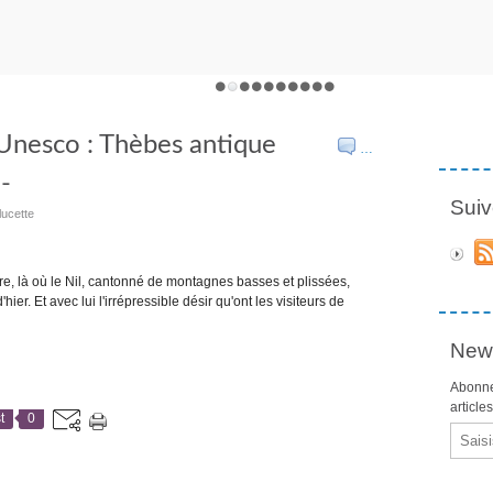
'Unesco : Thèbes antique
…
-
Suiv
lucette
e, là où le Nil, cantonné de montagnes basses et plissées,
hier. Et avec lui l'irrépressible désir qu'ont les visiteurs de
News
Abonne
article
t
0
Email