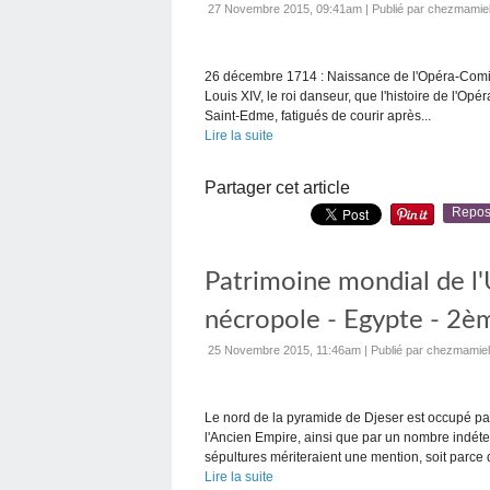
27 Novembre 2015, 09:41am
|
Publié par chezmamie
26 décembre 1714 : Naissance de l'Opéra-Comiq
Louis XIV, le roi danseur, que l'histoire de l'O
Saint-Edme, fatigués de courir après...
Lire la suite
Partager cet article
Repos
Patrimoine mondial de l'
nécropole - Egypte - 2è
25 Novembre 2015, 11:46am
|
Publié par chezmamiel
Le nord de la pyramide de Djeser est occupé pa
l'Ancien Empire, ainsi que par un nombre indét
sépultures mériteraient une mention, soit parce q
Lire la suite