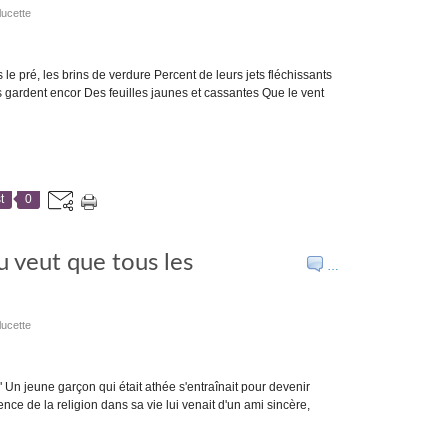
lucette
s le pré, les brins de verdure Percent de leurs jets fléchissants
 gardent encor Des feuilles jaunes et cassantes Que le vent
t
0
u veut que tous les
…
lucette
 Un jeune garçon qui était athée s'entraînait pour devenir
ce de la religion dans sa vie lui venait d'un ami sincère,