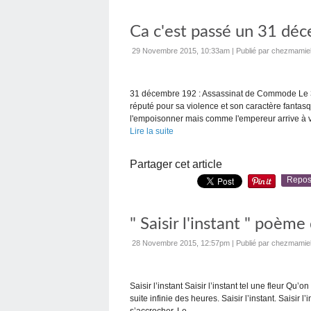
Ca c'est passé un 31 dé
29 Novembre 2015, 10:33am
|
Publié par chezmamie
31 décembre 192 : Assassinat de Commode Le 
réputé pour sa violence et son caractère fantasq
l'empoisonner mais comme l'empereur arrive à v
Lire la suite
Partager cet article
Repos
" Saisir l'instant " poèm
28 Novembre 2015, 12:57pm
|
Publié par chezmamie
Saisir l’instant Saisir l’instant tel une fleur Qu’
suite infinie des heures. Saisir l’instant. Saisir l’