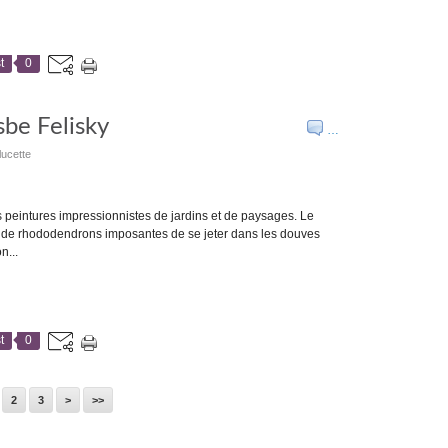
t
0
sbe Felisky
…
lucette
 peintures impressionnistes de jardins et de paysages. Le
i de rhododendrons imposantes de se jeter dans les douves
n...
t
0
2
3
>
>>