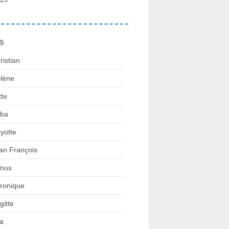
s
ristian
lène
tte
ba
yotte
an François
nus
ronique
gitte
la