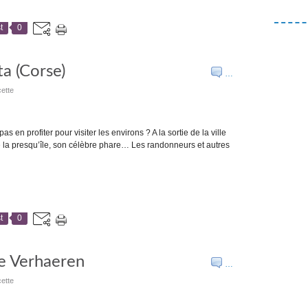
t
0
a (Corse)
…
ette
 en profiter pour visiter les environs ? A la sortie de la ville
de la presqu’île, son célèbre phare… Les randonneurs et autres
t
0
le Verhaeren
…
ette