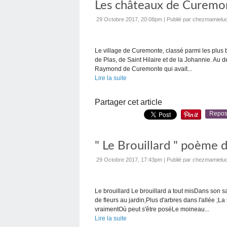
Les châteaux de Curemo
29 Octobre 2017, 20:08pm
|
Publié par chezmamieluc
Le village de Curemonte, classé parmi les plus 
de Plas, de Saint Hilaire et de la Johannie. Au d
Raymond de Curemonte qui avait...
Lire la suite
Partager cet article
Repos
" Le Brouillard " poème
29 Octobre 2017, 17:43pm
|
Publié par chezmamieluc
Le brouillard Le brouillard a tout misDans son s
de fleurs au jardin,Plus d'arbres dans l'allée ;L
vraimentOù peut s'être poséLe moineau...
Lire la suite