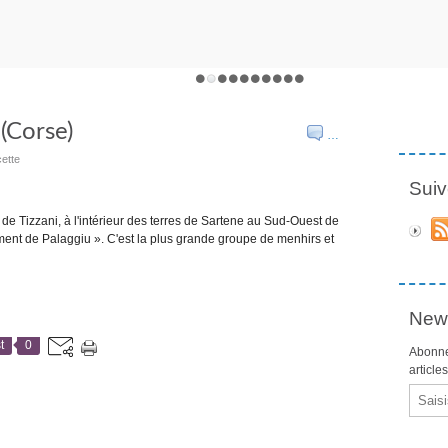
(Corse)
…
ette
Suiv
 de Tizzani, à l'intérieur des terres de Sartene au Sud-Ouest de
ment de Palaggiu ». C'est la plus grande groupe de menhirs et
News
t
0
Abonne
article
Email