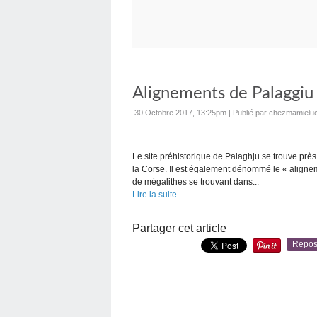
Alignements de Palaggiu 
30 Octobre 2017, 13:25pm
|
Publié par chezmamieluc
Le site préhistorique de Palaghju se trouve près
la Corse. Il est également dénommé le « aligne
de mégalithes se trouvant dans...
Lire la suite
Partager cet article
Repos