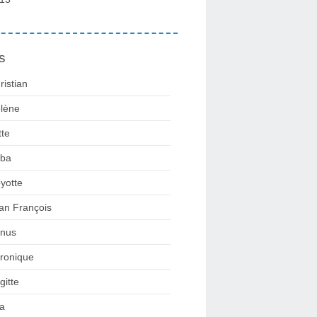
s
ristian
lène
tte
ba
yotte
an François
nus
ronique
gitte
la