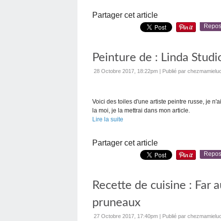
Partager cet article
Repos
Peinture de : Linda Studi
28 Octobre 2017, 18:22pm
|
Publié par chezmamieluc
Voici des toiles d'une artiste peintre russe, je n
la moi, je la mettrai dans mon article.
Lire la suite
Partager cet article
Repos
Recette de cuisine : Far 
pruneaux
27 Octobre 2017, 17:40pm
|
Publié par chezmamieluc