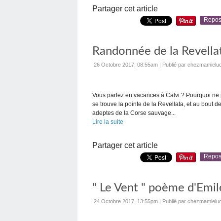
Partager cet article
Repos
Randonnée de la Revellat
26 Octobre 2017, 08:55am
|
Publié par chezmamieluc
Vous partez en vacances à Calvi ? Pourquoi ne pas
se trouve la pointe de la Revellata, et au bout 
adeptes de la Corse sauvage...
Lire la suite
Partager cet article
Repos
" Le Vent " poème d'Emi
24 Octobre 2017, 13:55pm
|
Publié par chezmamieluc