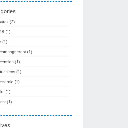
gories
outez
(2)
19
(1)
r
(1)
compagneront
(1)
cension
(1)
trichiens
(1)
sserole
(1)
lui
(1)
rist
(1)
ives