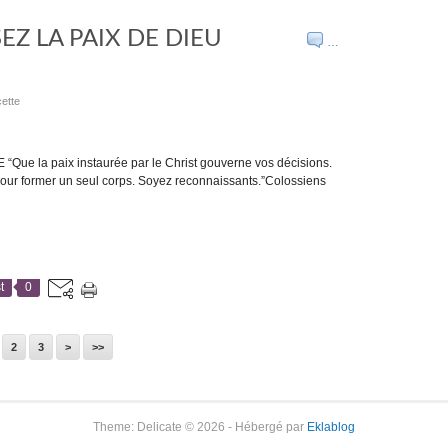
SSEZ LA PAIX DE DIEU
…
ette
ue la paix instaurée par le Christ gouverne vos décisions.
pour former un seul corps. Soyez reconnaissants.”Colossiens
t
0
2
3
>
>>
Theme: Delicate © 2026 - Hébergé par
Eklablog