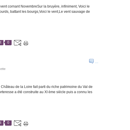
e vent cornant NovembreSur la bruyère, infiniment, Voici le
urds, battant les bourgs,Voici le vent,Le vent sauvage de
t
0
…
ette
Château de la Loire fait parti du riche patrimoine du Val de
orteresse a été construite au XI ème siècle puis a connu les
t
0