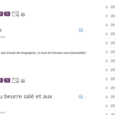
20
t
0
20
20
o
…
20
ette
20
20
'ai pas trouvé de biographie, si vous en trouvez une transmettez-
20
20
20
t
0
20
au beurre salé et aux
20
…
20
ette
20