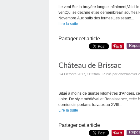
Le vent Sur la bruyère longue infiniment,Voici l
ventQui se déchire et se démembreEn souffles lo
Novembre.Aux puits des fermes,Les seaux...
Lire la suite
Partager cet article
Repos
Château de Brissac
24 Octobre 2017, 11:23am
|
Publié par chezmamieluc
Situé à moins de quinze kilomètres d’Angers, ce 
Loire. De style médiéval et Renaissance, cette f
derniers importants travaux au XVIII...
Lire la suite
Partager cet article
Repos