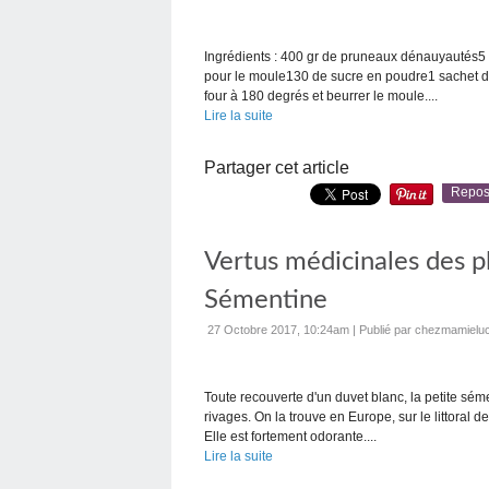
Ingrédients : 400 gr de pruneaux dénauyautés5 o
pour le moule130 de sucre en poudre1 sachet de 
four à 180 degrés et beurrer le moule....
Lire la suite
Partager cet article
Repos
Vertus médicinales des p
Sémentine
27 Octobre 2017, 10:24am
|
Publié par chezmamieluc
Toute recouverte d'un duvet blanc, la petite sé
rivages. On la trouve en Europe, sur le littoral d
Elle est fortement odorante....
Lire la suite