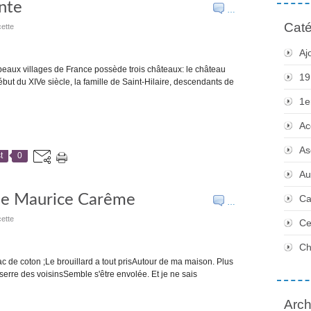
nte
…
Caté
ette
Aj
beaux villages de France possède trois châteaux: le château
19
ébut du XIVe siècle, la famille de Saint-Hilaire, descendants de
1e
Ac
As
t
0
Au
 de Maurice Carême
Ca
…
ette
Ce
Ch
ac de coton ;Le brouillard a tout prisAutour de ma maison. Plus
a serre des voisinsSemble s'être envolée. Et je ne sais
Arch