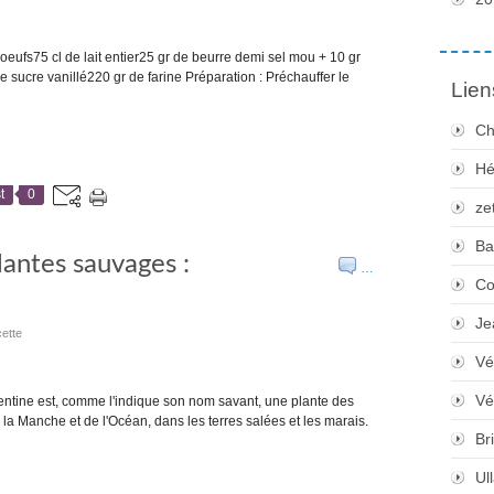
eufs75 cl de lait entier25 gr de beurre demi sel mou + 10 gr
sucre vanillé220 gr de farine Préparation : Préchauffer le
Lien
Ch
Hé
t
0
ze
Ba
lantes sauvages :
…
Co
Je
ette
Vé
Vé
mentine est, comme l'indique son nom savant, une plante des
e la Manche et de l'Océan, dans les terres salées et les marais.
Bri
Ul