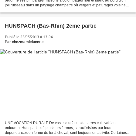
ordonne ses pimpantes maisons à colombages noir et blanc au bord d'un
joli ruisseau dans un paysage champetre où vergers et paturages voisinent
avec les champs de blé. Dans les cours...
HUNSPACH (Bas-Rhin) 2eme partie
Publié le 23/05/2013 à 13:04
Par
chezmamielucette
UNE VOCATION RURALE De vastes surfaces de terres culitivables
entourent Hunspach, où plusieurs fermes, caractérisées par leurs
dépendances en forme de fer à cheval, sont toujours en activité. Certaines