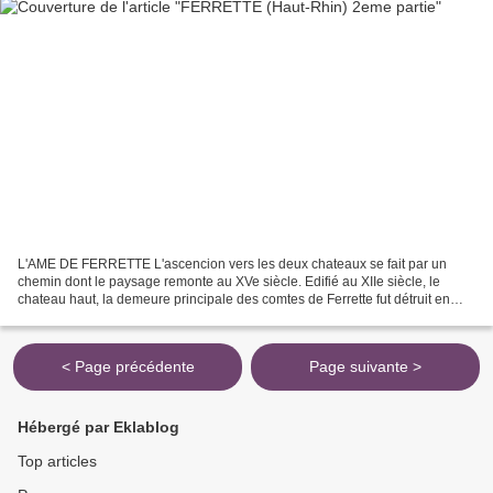
L'AME DE FERRETTE L'ascencion vers les deux chateaux se fait par un
chemin dont le paysage remonte au XVe siècle. Edifié au XIIe siècle, le
chateau haut, la demeure principale des comtes de Ferrette fut détruit en
1633 par les troupes suédoises, qui mirent...
< Page précédente
Page suivante >
Hébergé par Eklablog
Top articles