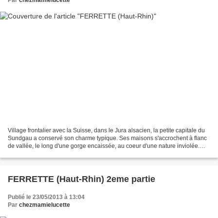
Par
chezmamielucette
Village frontalier avec la Suisse, dans le Jura alsacien, la petite capitale du
Sundgau a conservé son charme typique. Ses maisons s'accrochent à flanc
de vallée, le long d'une gorge encaissée, au coeur d'une nature inviolée.
Lorsque en 1648, la France...
FERRETTE (Haut-Rhin) 2eme partie
Publié le 23/05/2013 à 13:04
Par
chezmamielucette