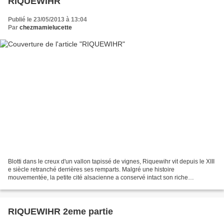
RIQUEWIHR
Publié le 23/05/2013 à 13:04
Par
chezmamielucette
Blotti dans le creux d'un vallon tapissé de vignes, Riquewihr vit depuis le XIII
e siècle retranché derrières ses remparts. Malgré une histoire
mouvementée, la petite cité alsacienne a conservé intact son riche
patrimoine hérité de la Renaissance. Dès...
RIQUEWIHR 2eme partie