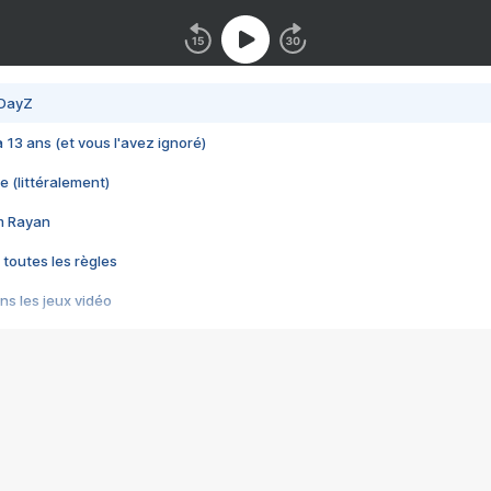
 DayZ
 a 13 ans (et vous l'avez ignoré)
e (littéralement)
im Rayan
 toutes les règles
s les jeux vidéo
us choquant de Rockstar ? - Le scandale BULLY
e plus moche de Steam
du RÊVE tourne au CAUCHEMAR
pendant 8 heures