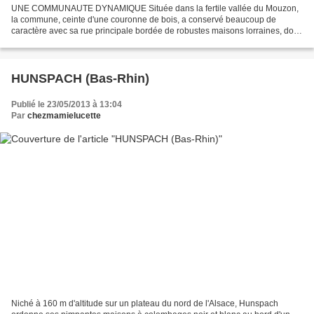
UNE COMMUNAUTE DYNAMIQUE Située dans la fertile vallée du Mouzon,
la commune, ceinte d'une couronne de bois, a conservé beaucoup de
caractère avec sa rue principale bordée de robustes maisons lorraines, dont
la destination agricole est signalée par une...
HUNSPACH (Bas-Rhin)
Publié le 23/05/2013 à 13:04
Par
chezmamielucette
Niché à 160 m d'altitude sur un plateau du nord de l'Alsace, Hunspach