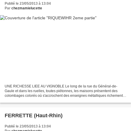
Publié le 23/05/2013 à 13:04
Par
chezmamielucette
UNE RICHESSE LIEE AU VIGNOBLE Le long de la rue du Général-de-
Gaule et dans les ruelles, toutes piétonnes, les maisons présentent des
colombages colorés où s'accrochent des enseignes métalliques richement
ouvragées. Comme les potaux sculptés qui s'élèvent...
FERRETTE (Haut-Rhin)
Publié le 23/05/2013 à 13:04