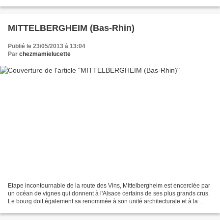
maisons du village possèdent aussi leur jardin, où...
MITTELBERGHEIM (Bas-Rhin)
Publié le 23/05/2013 à 13:04
Par
chezmamielucette
Etape incontournable de la route des Vins, Mittelbergheim est encerclée par
un océan de vignes qui donnent à l'Alsace certains de ses plus grands crus.
Le bourg doit également sa renommée à son unité architecturale et à la
fièvre qui le saisit à l'époque...