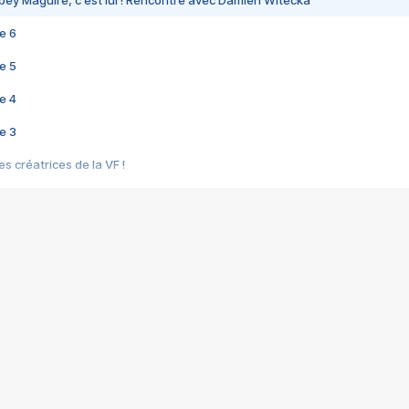
bey Maguire, c'est lui ! Rencontre avec Damien Witecka
e 6
e 5
e 4
e 3
s créatrices de la VF !
e 2
e 1
e Mektoub My Love arrive enfin ! Rencontre avec Shaïn Boumedine et Sal
i : après Toni en famille
elle réalise le bouleversant Dites lui que je l'aime
ais ! Rencontre autour de Vie privée de Rebecca Zlotowski
 de Marguerite, Grave... Rencontre avec Ella Rumpf