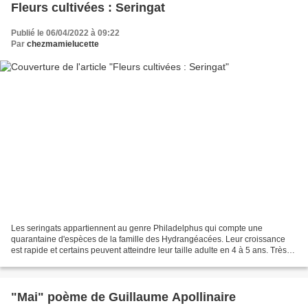
Fleurs cultivées : Seringat
Publié le 06/04/2022 à 09:22
Par
chezmamielucette
Les seringats appartiennent au genre Philadelphus qui compte une
quarantaine d'espèces de la famille des Hydrangéacées. Leur croissance
est rapide et certains peuvent atteindre leur taille adulte en 4 à 5 ans. Très
rustiques (de -20 à -25 °C et jusqu'à...
"Mai" poème de Guillaume Apollinaire