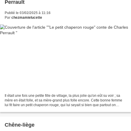
Perrault
Publié le 03/02/2025 à 11:16
Par
chezmamielucette
Il était une fois une petite fille de village, la plus jolie qu'on eût su voir ; sa
mère en était folle, et sa mère-grand plus folle encore. Cette bonne femme
lui fit faire un petit chaperon rouge, qui lui seyait si bien que partout on
l'appelait le petit...
Chêne-liège