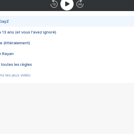
 DayZ
 a 13 ans (et vous l'avez ignoré)
e (littéralement)
im Rayan
 toutes les règles
s les jeux vidéo
us choquant de Rockstar ? - Le scandale BULLY
e plus moche de Steam
du RÊVE tourne au CAUCHEMAR
pendant 8 heures
it… à tort