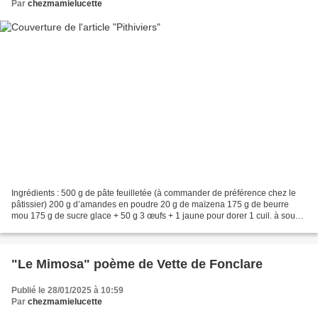
Par
chezmamielucette
Ingrédients : 500 g de pâte feuilletée (à commander de préférence chez le
pâtissier) 200 g d’amandes en poudre 20 g de maïzena 175 g de beurre
mou 175 g de sucre glace + 50 g 3 œufs + 1 jaune pour dorer 1 cuil. à soupe
de vanille liquide 2 cuil. à soupe...
"Le Mimosa" poème de Vette de Fonclare
Publié le 28/01/2025 à 10:59
Par
chezmamielucette