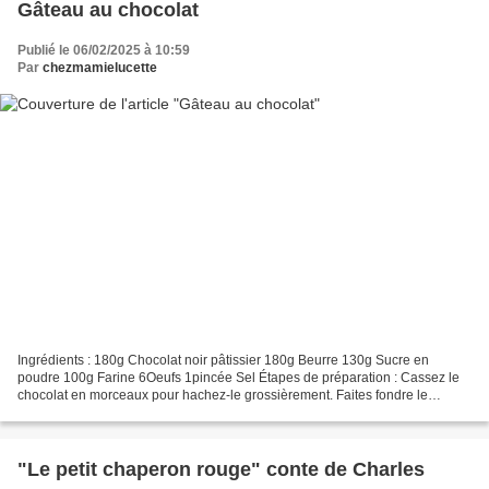
Gâteau au chocolat
Publié le 06/02/2025 à 10:59
Par
chezmamielucette
Ingrédients : 180g Chocolat noir pâtissier 180g Beurre 130g Sucre en
poudre 100g Farine 6Oeufs 1pincée Sel Étapes de préparation : Cassez le
chocolat en morceaux pour hachez-le grossièrement. Faites fondre le
chocolat et le beurre en morceaux au bain-marie....
"Le petit chaperon rouge" conte de Charles