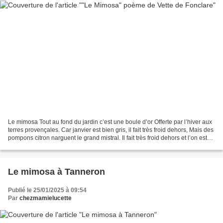
Le mimosa Tout au fond du jardin c’est une boule d’or Offerte par l’hiver aux
terres provençales. Car janvier est bien gris, il fait très froid dehors, Mais des
pompons citron narguent le grand mistral. Il fait très froid dehors et l’on est
en janvier,...
Le mimosa à Tanneron
Publié le 25/01/2025 à 09:54
Par
chezmamielucette