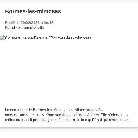
Bormes-les-mimosas
Publié le 09/02/2025 à 09:18
Par
chezmamielucette
La commune de Bormes-les-Mimosas est située sur la côte
méditerranéenne, à l’extrême sud du massif des Maures. Elle s’étend des
crêtes du massif principal jusqu’à l’extrémité du cap Bénat qui avance dans
la mer en face des îles d’Hyères, en passant par...