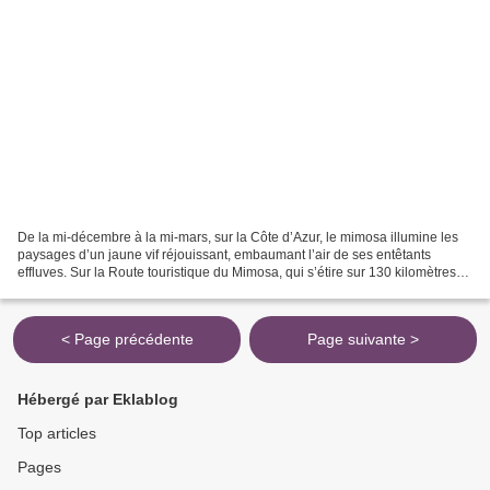
De la mi-décembre à la mi-mars, sur la Côte d’Azur, le mimosa illumine les
paysages d’un jaune vif réjouissant, embaumant l’air de ses entêtants
effluves. Sur la Route touristique du Mimosa, qui s’étire sur 130 kilomètres
de Bormes-Les-Mimosas à Grasse,...
< Page précédente
Page suivante >
Hébergé par Eklablog
Top articles
Pages