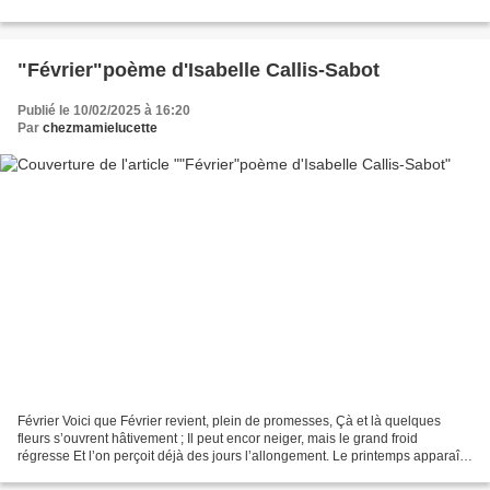
"Février"poème d'Isabelle Callis-Sabot
Publié le 10/02/2025 à 16:20
Par
chezmamielucette
Février Voici que Février revient, plein de promesses, Çà et là quelques
fleurs s’ouvrent hâtivement ; Il peut encor neiger, mais le grand froid
régresse Et l’on perçoit déjà des jours l’allongement. Le printemps apparaît,
le rude hiver s’achève ; Par...