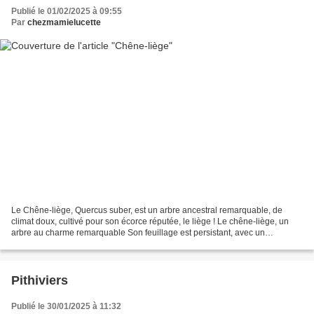
Publié le 01/02/2025 à 09:55
Par
chezmamielucette
Le Chêne-liège, Quercus suber, est un arbre ancestral remarquable, de
climat doux, cultivé pour son écorce réputée, le liège ! Le chêne-liège, un
arbre au charme remarquable Son feuillage est persistant, avec un
renouvellement des feuilles sur 2 ou 3...
Pithiviers
Publié le 30/01/2025 à 11:32