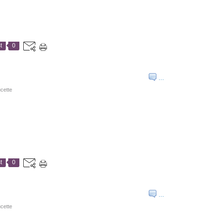
t
0
…
cette
t
0
…
cette