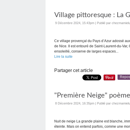
Village pittoresque : La
9 Décembre 2024, 15:43pm
|
Publié par chezmamielu
Ce village provençal du Pays d’Azur adossé aux
de Nice. Il est entouré de Saint-Laurent-du-Var,
ensoleillé, conserve de larges espaces...
Lire la suite
Partager cet article
Repos
"Première Neige" poème
8 Décembre 2024, 16:35pm
|
Publié par chezmamielu
Nuit de neige La grande plaine est blanche, immob
éteinte. Mais on entend parfois, comme une morn