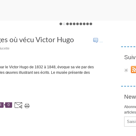
ges où vécu Victor Hugo
…
lucette
Suiv
ar le Victor Hugo de 1832 à 1848, évoque sa vie par des
 des œuvres illustrant ses écrits. Le musée présente des
News
t
0
Abonne
article
Email