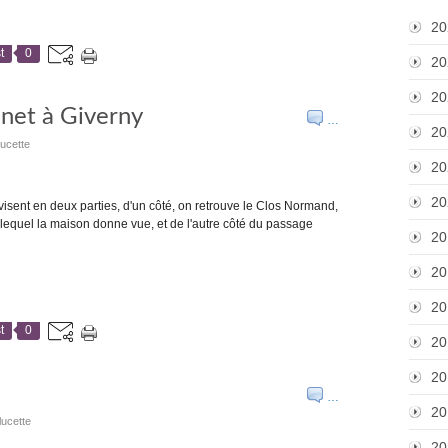
20
t
0
20
20
onet à Giverny
…
20
ucette
20
20
isent en deux parties, d'un côté, on retrouve le Clos Normand,
ur lequel la maison donne vue, et de l'autre côté du passage
20
20
20
t
0
20
20
…
20
lucette
20