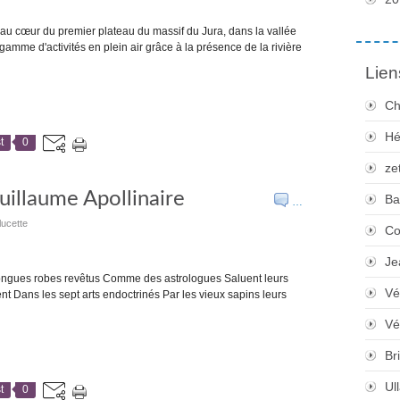
ué au cœur du premier plateau du massif du Jura, dans la vallée
 gamme d'activités en plein air grâce à la présence de la rivière
Lien
Ch
Hé
t
0
ze
uillaume Apollinaire
Ba
…
lucette
Co
Je
ongues robes revêtus Comme des astrologues Saluent leurs
Vé
nt Dans les sept arts endoctrinés Par les vieux sapins leurs
Vé
Bri
Ul
t
0