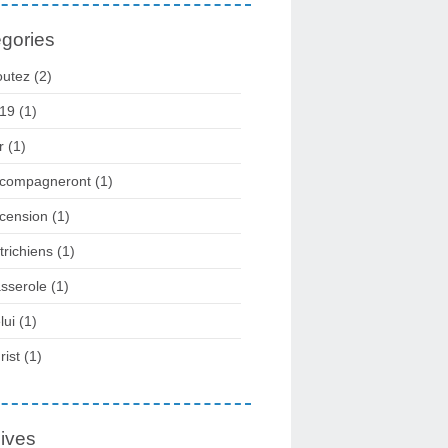
gories
outez
(2)
19
(1)
r
(1)
compagneront
(1)
cension
(1)
trichiens
(1)
sserole
(1)
lui
(1)
rist
(1)
ives