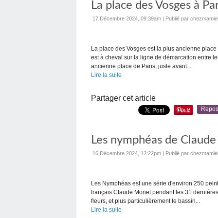
La place des Vosges à Par
17 Décembre 2024, 09:39am
|
Publié par chezmamie
La place des Vosges est la plus ancienne place de
est à cheval sur la ligne de démarcation entre 
ancienne place de Paris, juste avant...
Lire la suite
Partager cet article
Repos
Les nymphéas de Claud
16 Décembre 2024, 12:22pm
|
Publié par chezmamie
Les Nymphéas est une série d'environ 250 peintu
français Claude Monet pendant les 31 dernières 
fleurs, et plus particulièrement le bassin...
Lire la suite