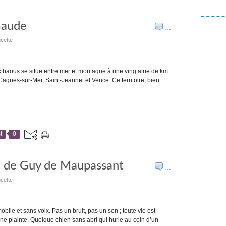
 Gaude
…
cette
 baous se situe entre mer et montagne à une vingtaine de km
 Cagnes-sur-Mer, Saint-Jeannet et Vence. Ce territoire, bien
t
0
 de Guy de Maupassant
…
cette
ile et sans voix. Pas un bruit, pas un son ; toute vie est
e plainte, Quelque chien sans abri qui hurle au coin d’un