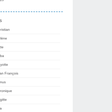
s
ristian
lène
tte
ba
yotte
an François
nus
ronique
gitte
la