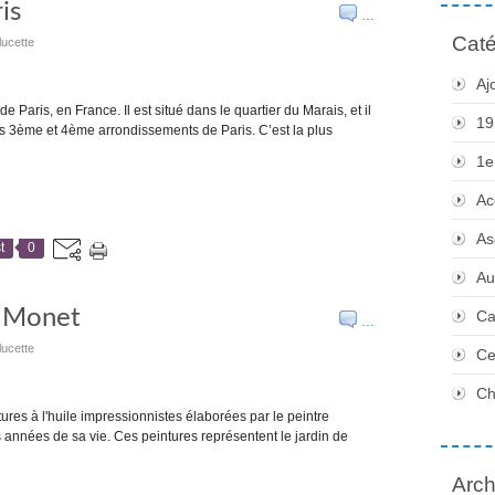
is
…
Caté
lucette
Aj
 Paris, en France. Il est situé dans le quartier du Marais, et il
19
les 3ème et 4ème arrondissements de Paris. C’est la plus
1e
Ac
As
t
0
Au
e Monet
Ca
…
lucette
Ce
Ch
res à l'huile impressionnistes élaborées par le peintre
années de sa vie. Ces peintures représentent le jardin de
Arch