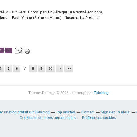
rsé, du sud vers le nord, par la rivière qui lui a donné son nom,
ontereau-Fault-Yonne (Seine-et-Marne). L'Insee et La Poste lui
t
0
7
20
30
40
50
60
70
80
90
100
200
300
400
500
600
4
5
6
8
9
10
>
>>
Theme: Delicate © 2026 - Hébergé par
Eklablog
er un blog gratuit sur Eklablog
Top articles
Contact
Signaler un abus
Cookies et données personnelles
Préférences cookies