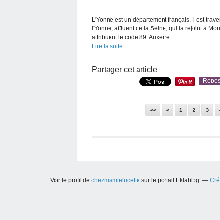
L'Yonne est un département français. Il est trave
l'Yonne, affluent de la Seine, qui la rejoint à M
attribuent le code 89. Auxerre...
Lire la suite
Partager cet article
Repos
<<
<
1
2
3
Voir le profil de
chezmamielucette
sur le portail Eklablog
Cré